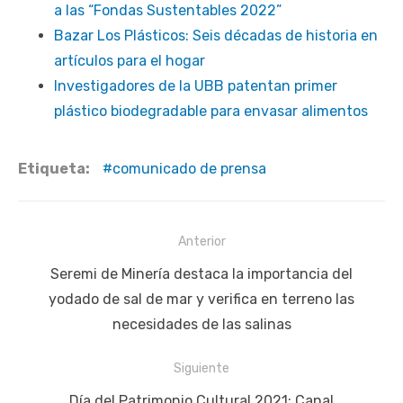
a las “Fondas Sustentables 2022”
Bazar Los Plásticos: Seis décadas de historia en
artículos para el hogar
Investigadores de la UBB patentan primer
plástico biodegradable para envasar alimentos
Etiqueta:
comunicado de prensa
Navegación
Anterior
de
Publicación
Seremi de Minería destaca la importancia del
entradas
anterior:
yodado de sal de mar y verifica en terreno las
necesidades de las salinas
Siguiente
Siguiente
Día del Patrimonio Cultural 2021: Canal