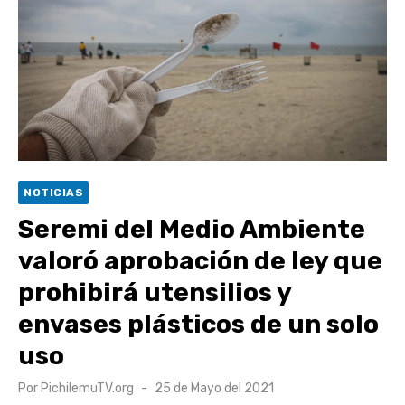
escuela comunitaria
Cóctel de Sábado: Emprendimiento y floricultura con María
Lina Fermandois y Luis Polanco
Seis comunas de O’Higgins inician la construcción
participativa del Plan Local de Restauración del Secano
Costero Nilahue
Torneo Arena Rimar 2026 definió a sus finalistas en su
NOTICIAS
segunda clasificatoria
Seremi del Medio Ambiente
Retrospectiva 2026 | Capítulo 03: lessons on flight – Cecilia
valoró aprobación de ley que
Araneda
prohibirá utensilios y
envases plásticos de un solo
uso
Publicado
Por
PichilemuTV.org
25 de Mayo del 2021
el