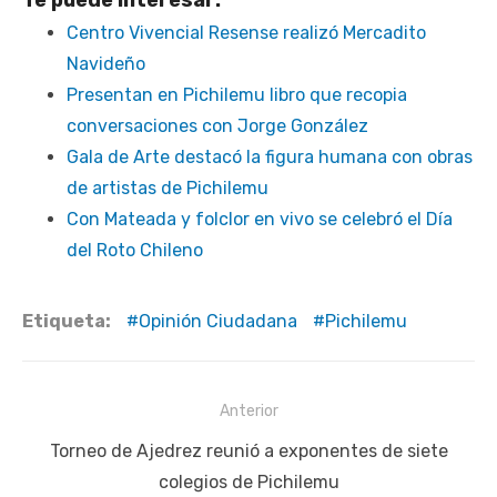
Te puede interesar:
Centro Vivencial Resense realizó Mercadito
Navideño
Presentan en Pichilemu libro que recopia
conversaciones con Jorge González
Gala de Arte destacó la figura humana con obras
de artistas de Pichilemu
Con Mateada y folclor en vivo se celebró el Día
del Roto Chileno
Etiqueta:
Opinión Ciudadana
Pichilemu
Navegación
Anterior
de
Publicación
Torneo de Ajedrez reunió a exponentes de siete
entradas
anterior:
colegios de Pichilemu