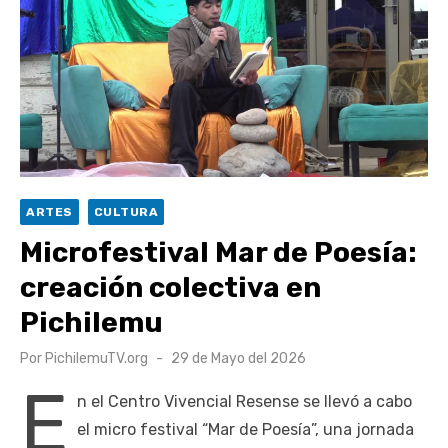
escuela comunitaria
Cóctel de Sábado: Emprendimiento y floricultura con María
Lina Fermandois y Luis Polanco
Seis comunas de O’Higgins inician la construcción
participativa del Plan Local de Restauración del Secano
Costero Nilahue
Torneo Arena Rimar 2026 definió a sus finalistas en su
ARTES
CULTURA
segunda clasificatoria
Microfestival Mar de Poesía:
Retrospectiva 2026 | Capítulo 03: lessons on flight – Cecilia
creación colectiva en
Araneda
Pichilemu
Publicado
Por
PichilemuTV.org
29 de Mayo del 2026
el
E
n el Centro Vivencial Resense se llevó a cabo
el micro festival “Mar de Poesía”, una jornada