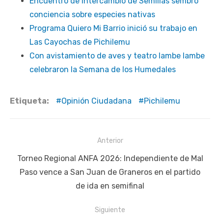
Encuentro de Intercambio de Semillas sembró
conciencia sobre especies nativas
Programa Quiero Mi Barrio inició su trabajo en
Las Cayochas de Pichilemu
Con avistamiento de aves y teatro lambe lambe
celebraron la Semana de los Humedales
Etiqueta:
Opinión Ciudadana
Pichilemu
Navegación
Anterior
de
Publicación
Torneo Regional ANFA 2026: Independiente de Mal
entradas
anterior:
Paso vence a San Juan de Graneros en el partido
de ida en semifinal
Siguiente