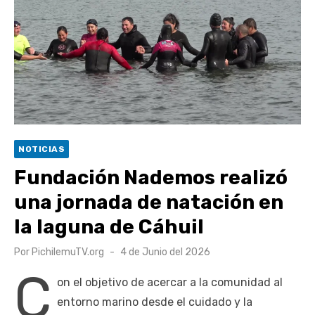
UOH y Municipalidad de Machalí suscriben convenio para
esterilización de mascotas
Hospital de Santa Cruz y Atención Primaria fortalecen
alianza para mejorar el acceso a la atención
gastroenterológica
Rector y diputado Neumann se refieren a cuestionamientos
al CFT O’Higgins
NOTICIAS
Valparaíso vuelve a posicionarse como la ciudad con la
Fundación Nademos realizó
conexión a internet más rápida del mundo
una jornada de natación en
la laguna de Cáhuil
Publicado
Por
PichilemuTV.org
4 de Junio del 2026
el
C
on el objetivo de acercar a la comunidad al
entorno marino desde el cuidado y la