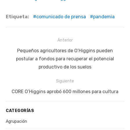
Etiqueta:
comunicado de prensa
pandemia
Navegación
Anterior
de
Publicación
Pequeños agricultores de O’Higgins pueden
entradas
anterior:
postular a fondos para recuperar el potencial
productivo de los suelos
Siguiente
Siguiente
CORE O’Higgins aprobó 600 millones para cultura
publicación:
CATEGORÍAS
Agrupación