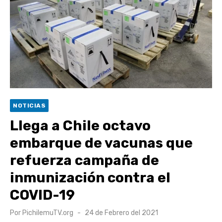
Retrospectiva 2026 | Capítulo 03: lessons on flight – Cecilia
Araneda
Cantor Popular Raúl Acevedo celebra 50 años de carrera en
Pichilemu
Cóctel de Sábado: Sistema frontal en Pichilemu junto al
alcalde Roberto Córdova
UOH y Municipalidad de Machalí suscriben convenio para
NOTICIAS
esterilización de mascotas
Llega a Chile octavo
embarque de vacunas que
refuerza campaña de
inmunización contra el
COVID-19
Publicado
Por
PichilemuTV.org
24 de Febrero del 2021
el