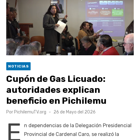
escuela comunitaria
Cóctel de Sábado: Emprendimiento y floricultura con María
Lina Fermandois y Luis Polanco
Seis comunas de O’Higgins inician la construcción
participativa del Plan Local de Restauración del Secano
Costero Nilahue
Torneo Arena Rimar 2026 definió a sus finalistas en su
NOTICIAS
segunda clasificatoria
Cupón de Gas Licuado:
Retrospectiva 2026 | Capítulo 03: lessons on flight – Cecilia
autoridades explican
Araneda
beneficio en Pichilemu
Publicado
Por
PichilemuTV.org
26 de Mayo del 2026
el
E
n dependencias de la Delegación Presidencial
Provincial de Cardenal Caro, se realizó la