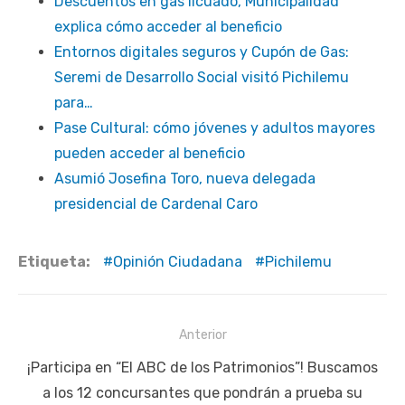
Descuentos en gas licuado, Municipalidad
explica cómo acceder al beneficio
Entornos digitales seguros y Cupón de Gas:
Seremi de Desarrollo Social visitó Pichilemu
para…
Pase Cultural: cómo jóvenes y adultos mayores
pueden acceder al beneficio
Asumió Josefina Toro, nueva delegada
presidencial de Cardenal Caro
Etiqueta:
Opinión Ciudadana
Pichilemu
Navegación
Anterior
de
Publicación
¡Participa en “El ABC de los Patrimonios”! Buscamos
entradas
anterior:
a los 12 concursantes que pondrán a prueba su