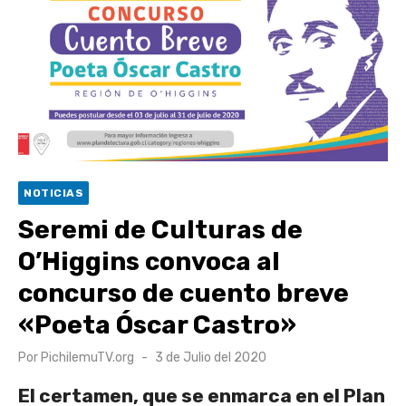
escuela comunitaria
Cóctel de Sábado: Emprendimiento y floricultura con María
Lina Fermandois y Luis Polanco
Seis comunas de O’Higgins inician la construcción
participativa del Plan Local de Restauración del Secano
Costero Nilahue
Torneo Arena Rimar 2026 definió a sus finalistas en su
NOTICIAS
segunda clasificatoria
Seremi de Culturas de
Retrospectiva 2026 | Capítulo 03: lessons on flight – Cecilia
O’Higgins convoca al
Araneda
concurso de cuento breve
«Poeta Óscar Castro»
Publicado
Por
PichilemuTV.org
3 de Julio del 2020
el
El certamen, que se enmarca en el Plan