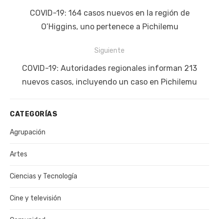
de
Publicación
COVID-19: 164 casos nuevos en la región de
entradas
anterior:
O’Higgins, uno pertenece a Pichilemu
Siguiente
Siguiente
COVID-19: Autoridades regionales informan 213
publicación:
nuevos casos, incluyendo un caso en Pichilemu
CATEGORÍAS
Agrupación
Artes
Ciencias y Tecnología
Cine y televisión