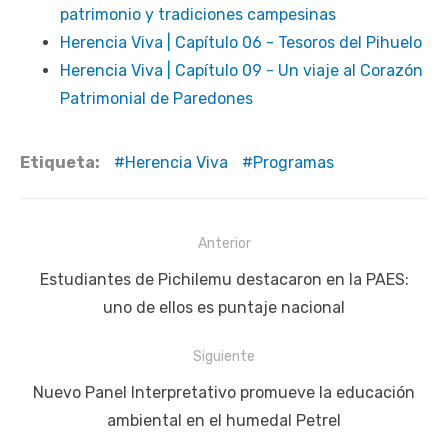
patrimonio y tradiciones campesinas
Herencia Viva | Capítulo 06 - Tesoros del Pihuelo
Herencia Viva | Capítulo 09 - Un viaje al Corazón
Patrimonial de Paredones
Etiqueta:
Herencia Viva
Programas
Navegación
Anterior
de
Publicación
Estudiantes de Pichilemu destacaron en la PAES:
entradas
anterior:
uno de ellos es puntaje nacional
Siguiente
Siguiente
Nuevo Panel Interpretativo promueve la educación
publicación:
ambiental en el humedal Petrel