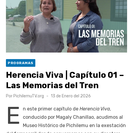
escuela comunitaria
Cóctel de Sábado: Emprendimiento y floricultura con María
Lina Fermandois y Luis Polanco
Seis comunas de O’Higgins inician la construcción
participativa del Plan Local de Restauración del Secano
Costero Nilahue
Torneo Arena Rimar 2026 definió a sus finalistas en su
PROGRAMAS
segunda clasificatoria
Herencia Viva | Capítulo 01 –
Retrospectiva 2026 | Capítulo 03: lessons on flight – Cecilia
Las Memorias del Tren
Araneda
Publicado
Por
PichilemuTV.org
13 de Enero del 2026
el
E
n este primer capítulo de
Herencia Viva
,
conducido por Magaly Chanillao, acudimos al
Museo Histórico de Pichilemu en la exestación