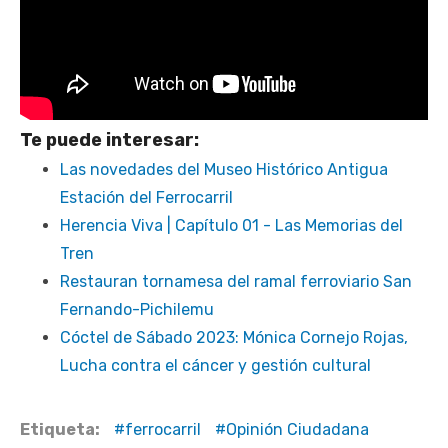
Te puede interesar:
Las novedades del Museo Histórico Antigua
Estación del Ferrocarril
Herencia Viva | Capítulo 01 - Las Memorias del
Tren
Restauran tornamesa del ramal ferroviario San
Fernando-Pichilemu
Cóctel de Sábado 2023: Mónica Cornejo Rojas,
Lucha contra el cáncer y gestión cultural
Etiqueta:
ferrocarril
Opinión Ciudadana