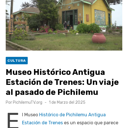
UOH y Municipalidad de Machalí suscriben convenio para
esterilización de mascotas
Hospital de Santa Cruz y Atención Primaria fortalecen
alianza para mejorar el acceso a la atención
gastroenterológica
Rector y diputado Neumann se refieren a cuestionamientos
al CFT O’Higgins
CULTURA
Valparaíso vuelve a posicionarse como la ciudad con la
Museo Histórico Antigua
conexión a internet más rápida del mundo
Estación de Trenes: Un viaje
al pasado de Pichilemu
Publicado
Por
PichilemuTV.org
1 de Marzo del 2025
el
E
l Museo
Histórico de Pichilemu Antigua
Estación de Trenes
es un espacio que parece