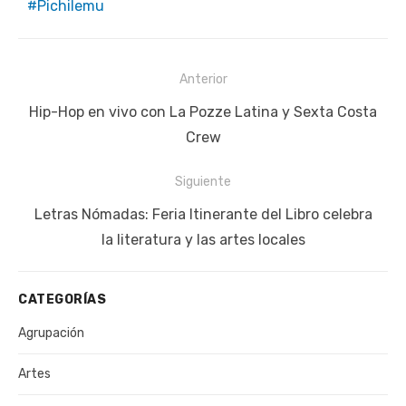
Pichilemu
Navegación
Anterior
de
Publicación
Hip-Hop en vivo con La Pozze Latina y Sexta Costa
entradas
anterior:
Crew
Siguiente
Siguiente
Letras Nómadas: Feria Itinerante del Libro celebra
publicación:
la literatura y las artes locales
CATEGORÍAS
Agrupación
Artes