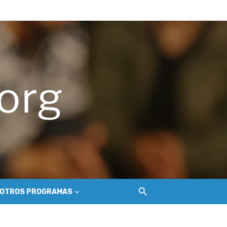
del Secano Costero Nilahue
ción gastroenterológica
o
OTROS PROGRAMAS