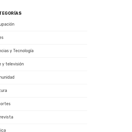
TEGORÍAS
upación
es
ncias y Tecnología
e y televisión
munidad
tura
ortes
revista
ica