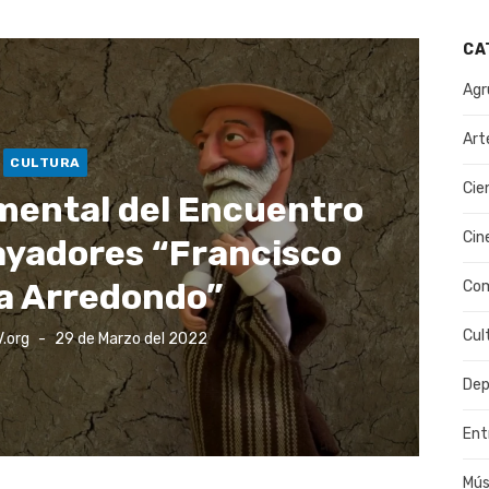
CA
Agr
Art
CULTURA
Cie
mental del Encuentro
Cin
ayadores “Francisco
a Arredondo”
Co
Cul
Publicado
.org
29 de Marzo del 2022
el
Dep
Ent
Mús