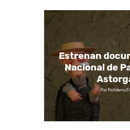
Estrenan docu
Nacional de P
Astorg
Por
PichilemuTV