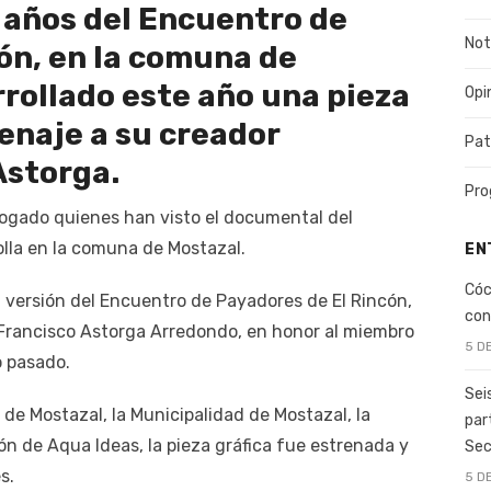
0 años del Encuentro de
Not
ón, en la comuna de
rrollado este año una pieza
Opi
enaje a su creador
Pat
Astorga.
Pro
talogado quienes han visto el documental del
lla en la comuna de Mostazal.
EN
Cóc
ma versión del Encuentro de Payadores de El Rincón,
con
 Francisco Astorga Arredondo, en honor al miembro
5 D
o pasado.
Sei
 de Mostazal, la Municipalidad de Mostazal, la
par
ón de Aqua Ideas, la pieza gráfica fue estrenada y
Sec
s.
5 D