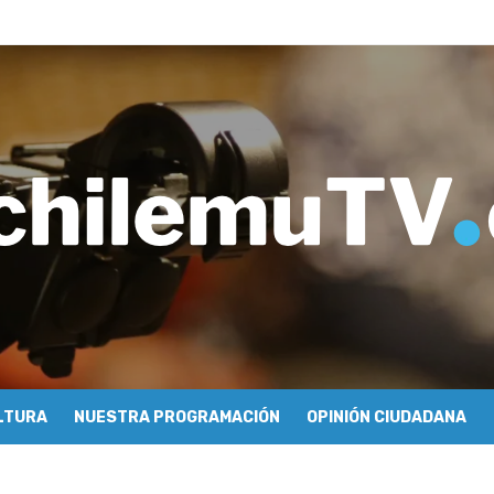
imiento y floricultura con María Lina Fermandois y Luis Polanco
inician la construcción participativa del Plan Local de Restauración 
finió a sus finalistas en su segunda clasificatoria
ulo 03: lessons on flight – Cecilia Araneda
do celebra 50 años de carrera en Pichilemu
 frontal en Pichilemu junto al alcalde Roberto Córdova
chalí suscriben convenio para esterilización de mascotas
Atención Primaria fortalecen alianza para mejorar el acceso a la aten
 se refieren a cuestionamientos al CFT O’Higgins
ionarse como la ciudad con la conexión a internet más rápida del mund
LTURA
NUESTRA PROGRAMACIÓN
OPINIÓN CIUDADANA