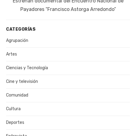
Siguiente
Estrenan documental del Encuentro Nacional de
publicación:
Payadores “Francisco Astorga Arredondo”
CATEGORÍAS
Agrupación
Artes
Ciencias y Tecnología
Cine y televisión
Comunidad
Cultura
Deportes