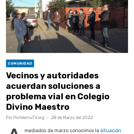
Retrospectiva 2026 | Capítulo 03: lessons on flight – Cecilia
Araneda
Cantor Popular Raúl Acevedo celebra 50 años de carrera en
Pichilemu
Cóctel de Sábado: Sistema frontal en Pichilemu junto al
alcalde Roberto Córdova
UOH y Municipalidad de Machalí suscriben convenio para
COMUNIDAD
esterilización de mascotas
Vecinos y autoridades
acuerdan soluciones a
problema vial en Colegio
Divino Maestro
Publicado
Por
PichilemuTV.org
28 de Marzo del 2022
el
mediados de marzo conocimos la
situación