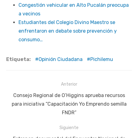
Congestión vehicular en Alto Pucalán preocupa
a vecinos
Estudiantes del Colegio Divino Maestro se
enfrentaron en debate sobre prevención y
consumo…
Etiqueta:
Opinión Ciudadana
Pichilemu
Navegación
Anterior
de
Publicación
Consejo Regional de O’Higgins aprueba recursos
entradas
anterior:
para iniciativa “Capacitación Yo Emprendo semilla
FNDR”
Siguiente