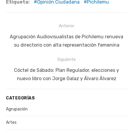
Etiqueta:
Opinión Ciudadana
Pichilemu
Navegación
Anterior
de
Publicación
Agrupación Audiovisualistas de Pichilemu renueva
entradas
anterior:
su directorio con alta representación femenina
Siguiente
Siguiente
Cóctel de Sábado: Plan Regulador, elecciones y
publicación:
nuevo libro con Jorge Galaz y Álvaro Álvarez
CATEGORÍAS
Agrupación
Artes