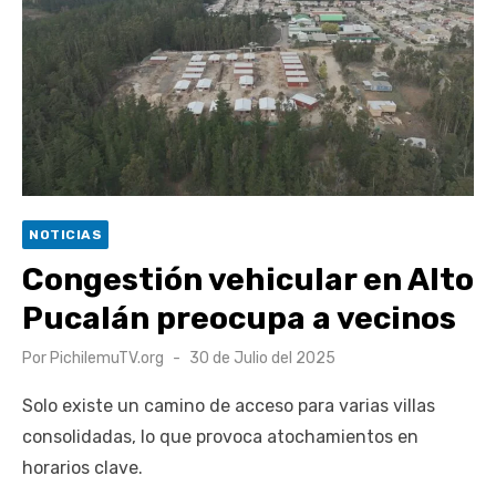
Retrospectiva 2026 | Capítulo 03: lessons on flight – Cecilia
Araneda
Cantor Popular Raúl Acevedo celebra 50 años de carrera en
Pichilemu
Cóctel de Sábado: Sistema frontal en Pichilemu junto al
alcalde Roberto Córdova
UOH y Municipalidad de Machalí suscriben convenio para
NOTICIAS
esterilización de mascotas
Congestión vehicular en Alto
Pucalán preocupa a vecinos
Publicado
Por
PichilemuTV.org
30 de Julio del 2025
el
Solo existe un camino de acceso para varias villas
consolidadas, lo que provoca atochamientos en
horarios clave.