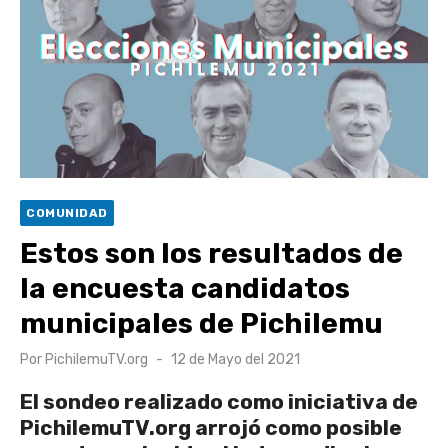
UOH y Municipalidad de Machalí suscriben convenio para
esterilización de mascotas
Hospital de Santa Cruz y Atención Primaria fortalecen
alianza para mejorar el acceso a la atención
gastroenterológica
Rector y diputado Neumann se refieren a cuestionamientos
al CFT O’Higgins
COMUNIDAD
Valparaíso vuelve a posicionarse como la ciudad con la
Estos son los resultados de
conexión a internet más rápida del mundo
la encuesta candidatos
municipales de Pichilemu
Publicado
Por
PichilemuTV.org
12 de Mayo del 2021
el
El sondeo realizado como iniciativa de
PichilemuTV.org arrojó como posible