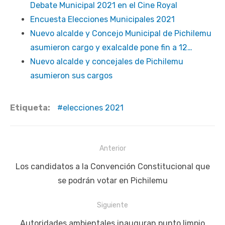
Debate Municipal 2021 en el Cine Royal
Encuesta Elecciones Municipales 2021
Nuevo alcalde y Concejo Municipal de Pichilemu
asumieron cargo y exalcalde pone fin a 12…
Nuevo alcalde y concejales de Pichilemu
asumieron sus cargos
Etiqueta:
elecciones 2021
Navegación
Anterior
de
Publicación
Los candidatos a la Convención Constitucional que
entradas
anterior:
se podrán votar en Pichilemu
Siguiente
Siguiente
Autoridades ambientales inauguran punto limpio