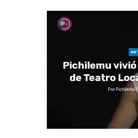
AR
Pichilemu vivi
de Teatro Loc
Por
PichilemuT