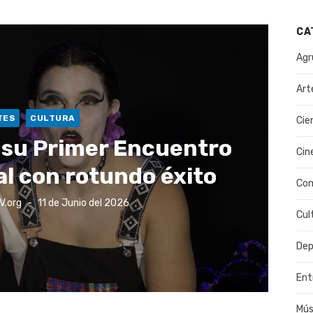
CA
Agr
Art
TES
CULTURA
Cie
ó su Primer Encuentro
Cin
al con rotundo éxito
Co
Publicado
V.org
11 de Junio del 2026
el
Cul
Dep
Ent
Mús