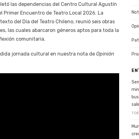
letó las dependencias del Centro Cultural Agustín
Not
 el Primer Encuentro de Teatro Local 2026. La
texto del Día del Teatro Chileno, reunió seis obras
Opi
s, las cuales abarcaron géneros aptos para toda la
flexión comunitaria.
Pat
dida jornada cultural en nuestra nota de
Opinión
Pro
EN
Sen
min
bus
sal
7 D
Mun
cre