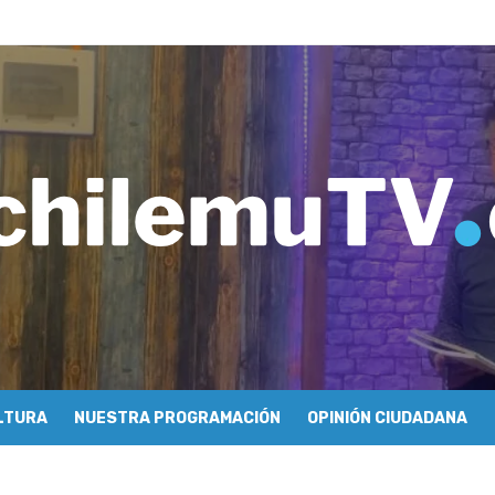
ros de Economía y Obras Públicas para buscar una salida a la crisis q
imiento de Mundo Móvil y avanza en su estrategia para construir un 
y Sonido en torno a la exposición “Zincnético”
eh – Rafael Guendelman
cieron cómo se hace televisión comunitaria en Pichilemu
 festivales y escuela comunitaria
tura con María Lina Fermandois y Luis Polanco
cción participativa del Plan Local de Restauración del Secano Costero
stas en su segunda clasificatoria
 flight – Cecilia Araneda
LTURA
NUESTRA PROGRAMACIÓN
OPINIÓN CIUDADANA