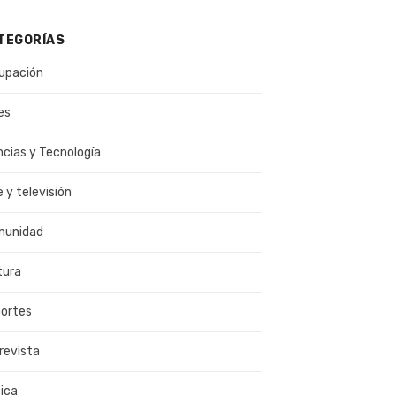
TEGORÍAS
upación
es
ncias y Tecnología
e y televisión
munidad
tura
ortes
revista
ica