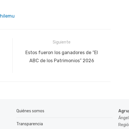
chilemu
Siguiente
Siguiente
Estos fueron los ganadores de “El
publicación:
ABC de los Patrimonios” 2026
Quiénes somos
Agru
Ángel
Transparencia
Región