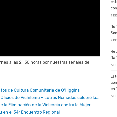
est
con
7 D
Ref
Son
7 D
Ret
Raf
nes a las 21:30 horas por nuestras señales de
6 D
Est
con
en 
tos de Cultura Comunitaria de O'Higgins
6 D
 y Oficios de Pichilemu – Letras Nómadas celebró la…
de la Eliminación de la Violencia contra la Mujer
mu en el 34º Encuentro Regional