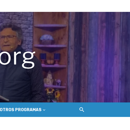
ue golpea a los salineros de Cáhuil
ecosistema de conectividad
 Nilahue
OTROS PROGRAMAS