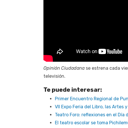
Opinión Ciudadana
se estrena cada vier
televisión.
Te puede interesar:
Primer Encuentro Regional de Pun
VII Expo Feria del Libro, las Artes
Teatro Foro: reflexiones en el Día 
El teatro escolar se toma Pichile