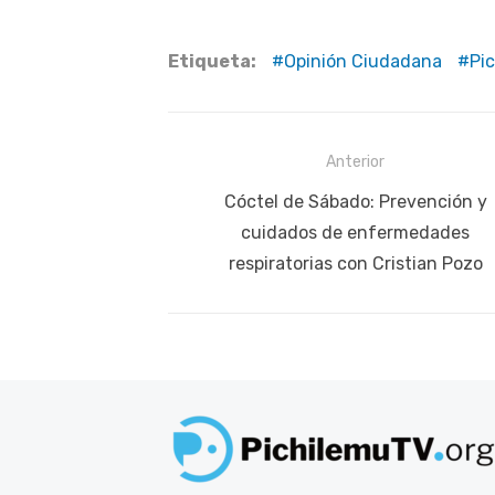
Etiqueta:
Opinión Ciudadana
Pi
Navegación
Anterior
de
Publicación
Cóctel de Sábado: Prevención y
anterior:
cuidados de enfermedades
entradas
respiratorias con Cristian Pozo