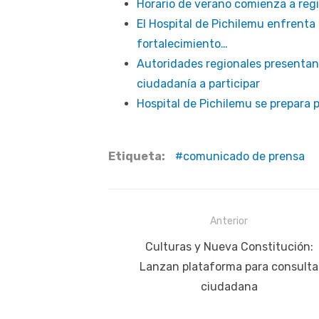
Horario de verano comienza a reg
El Hospital de Pichilemu enfrent
fortalecimiento…
Autoridades regionales presentan m
ciudadanía a participar
Hospital de Pichilemu se prepara 
Etiqueta:
comunicado de prensa
Navegación
Anterior
de
Publicación
Culturas y Nueva Constitución:
anterior:
Lanzan plataforma para consulta
entradas
ciudadana