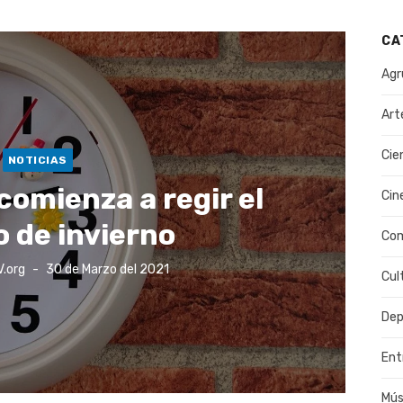
CA
Agr
Art
Cie
NOTICIAS
comienza a regir el
Cin
o de invierno
Co
Publicado
V.org
30 de Marzo del 2021
Cul
el
Dep
Ent
Mús