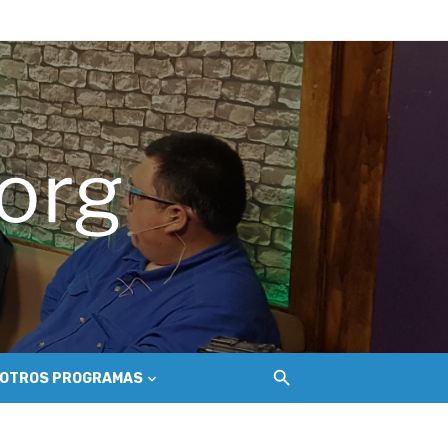
ue golpea a los salineros de Cáhuil
ecosistema de conectividad
 Nilahue
OTROS PROGRAMAS