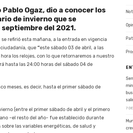
 Pablo Ogaz, dio a conocer los
Not
rio de invierno que se
Opi
 septiembre del 2021.
Pat
 se refirió esta mañana, a la entrada en vigencia
a ciudadanía, que
“
este sábado 03 de abril, a las
Pro
hora los relojes, con lo que retornaremos a nuestro
erá hasta las 24:00 horas del sábado 04 de
EN
Sen
min
nco meses, es decir, hasta el primer sábado de
bus
sal
7 D
erno (entre el primer sábado de abril y el primero
rano –el resto del año- fue establecido durante
Mun
obre las variables energéticas, de salud y
cre