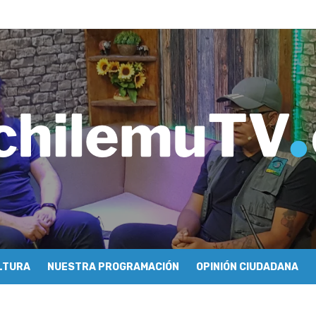
ros de Economía y Obras Públicas para buscar una salida a la crisis q
imiento de Mundo Móvil y avanza en su estrategia para construir un 
y Sonido en torno a la exposición “Zincnético”
eh – Rafael Guendelman
cieron cómo se hace televisión comunitaria en Pichilemu
 festivales y escuela comunitaria
tura con María Lina Fermandois y Luis Polanco
cción participativa del Plan Local de Restauración del Secano Costero
stas en su segunda clasificatoria
 flight – Cecilia Araneda
LTURA
NUESTRA PROGRAMACIÓN
OPINIÓN CIUDADANA