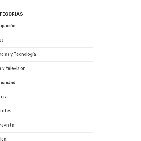
TEGORÍAS
upación
es
ncias y Tecnología
e y televisión
munidad
tura
ortes
revista
ica