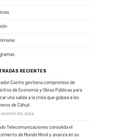
icias
nión
rimonio
gramas
TRADAS RECIENTES
ador Castro gestiona compromiso de
istros de Economía y Obras Públicas para
car una salida a la crisis que golpea a los
ineros de Cáhuil
E AGOSTO DEL 2026
do Telecomunicaciones consolida el
cimiento de Mundo Móvil y avanza en su