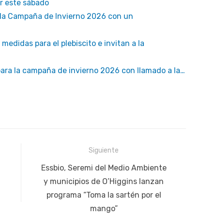
ir este sábado
a la Campaña de Invierno 2026 con un
edidas para el plebiscito e invitan a la
para la campaña de invierno 2026 con llamado a la…
Siguiente
Siguiente
Essbio, Seremi del Medio Ambiente
publicación:
y municipios de O’Higgins lanzan
programa “Toma la sartén por el
mango”