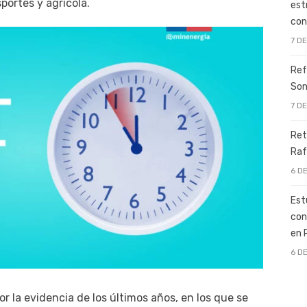
portes y agrícola.
est
con
7 D
Ref
Son
7 D
Ret
Raf
6 D
Est
con
en 
6 D
r la evidencia de los últimos años, en los que se