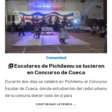
Cantor Popular Raúl Acevedo celebra 50 años de carrera en
Pichilemu
Cóctel de Sábado: Sistema frontal en Pichilemu junto al
alcalde Roberto Córdova
UOH y Municipalidad de Machalí suscriben convenio para
esterilización de mascotas
Hospital de Santa Cruz y Atención Primaria fortalecen
alianza para mejorar el acceso a la atención
Comunidad
gastroenterológica
Escolares de Pichilemu se lucieron
en Concurso de Cueca
Durante dos días se celebró en Pichilemu el Concurso
Escolar de Cueca, donde estudiantes del radio urbano
de la comuna dieron todo de sí para
CONTINUAR LEYENDO
→