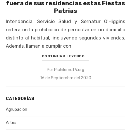
fuera de sus residencias estas Fiestas
Patrias
Intendencia, Servicio Salud y Sernatur O’Higgins
reiteraron la prohibición de pernoctar en un domicilio
distinto al habitual, incluyendo segundas viviendas.
Además, llaman a cumplir con
CONTINUAR LEYENDO
→
Por
PichilemuTV.org
Publicado
16 de Septiembre del 2020
el
CATEGORÍAS
Agrupación
Artes