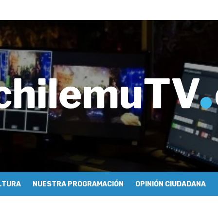
ros de Economía y Obras Públicas para buscar una salida a la crisis q
imiento de Mundo Móvil y avanza en su estrategia para construir un 
y Sonido en torno a la exposición “Zincnético”
eh – Rafael Guendelman
cieron cómo se hace televisión comunitaria en Pichilemu
 festivales y escuela comunitaria
tura con María Lina Fermandois y Luis Polanco
cción participativa del Plan Local de Restauración del Secano Costero
stas en su segunda clasificatoria
 flight – Cecilia Araneda
LTURA
NUESTRA PROGRAMACIÓN
OPINIÓN CIUDADANA