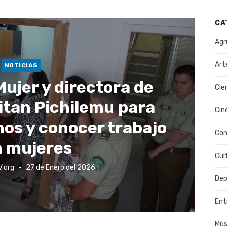
CA
Agr
Art
NOTICIAS
Mujer y directora de
Cie
itan Pichilemu para
Cin
hos y conocer trabajo
Co
 mujeres
Cul
Publicado
V.org
27 de Enero del 2026
el
Dep
Ent
Mús