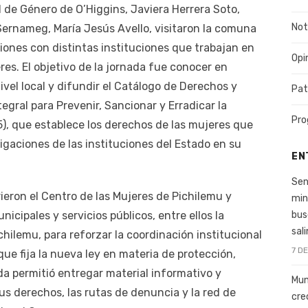
d de Género de O’Higgins, Javiera Herrera Soto,
Not
 Sernameg, María Jesús Avello, visitaron la comuna
iones con distintas instituciones que trabajan en
Opi
s. El objetivo de la jornada fue conocer en
ivel local y difundir el Catálogo de Derechos y
Pat
egral para Prevenir, Sancionar y Erradicar la
Pro
5), que establece los derechos de las mujeres que
igaciones de las instituciones del Estado en su
EN
Sen
rieron el Centro de las Mujeres de Pichilemu y
min
bus
cipales y servicios públicos, entre ellos la
sal
hilemu, para reforzar la coordinación institucional
7 D
ue fija la nueva ley en materia de protección,
ada permitió entregar material informativo y
Mun
 derechos, las rutas de denuncia y la red de
cre