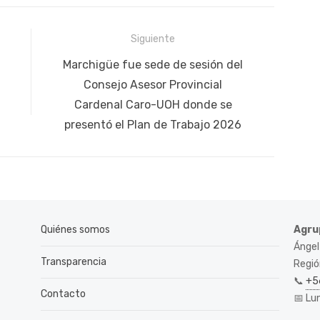
Siguiente
Siguiente
Marchigüe fue sede de sesión del
publicación:
Consejo Asesor Provincial
Cardenal Caro-UOH donde se
presentó el Plan de Trabajo 2026
Quiénes somos
Agru
Ángel
Transparencia
Región
📞
+5
Contacto
📅 Lu