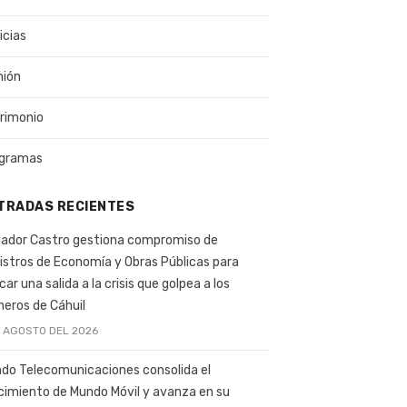
icias
nión
rimonio
gramas
TRADAS RECIENTES
ador Castro gestiona compromiso de
istros de Economía y Obras Públicas para
car una salida a la crisis que golpea a los
ineros de Cáhuil
E AGOSTO DEL 2026
do Telecomunicaciones consolida el
cimiento de Mundo Móvil y avanza en su