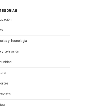
TEGORÍAS
upación
es
ncias y Tecnología
e y televisión
munidad
tura
ortes
revista
ica