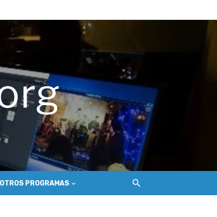
ue golpea a los salineros de Cáhuil
ecosistema de conectividad
 Nilahue
OTROS PROGRAMAS