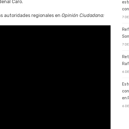
denal Caro.
est
con
las autoridades regionales en
Opinión Ciudadana:
7 D
Ref
Son
7 D
Ret
Raf
6 D
Est
con
en 
6 D