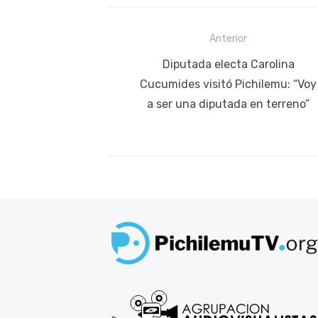
Navegación
Anterior
de
Publicación
Diputada electa Carolina
anterior:
Cucumides visitó Pichilemu: “Voy
entradas
a ser una diputada en terreno”