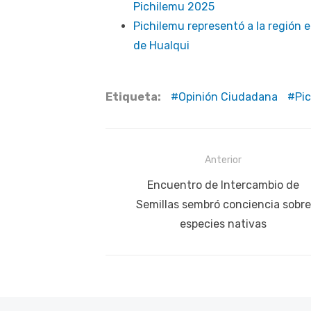
Pichilemu 2025
Pichilemu representó a la región
de Hualqui
Etiqueta:
Opinión Ciudadana
Pi
Navegación
Anterior
de
Publicación
Encuentro de Intercambio de
anterior:
Semillas sembró conciencia sobre
entradas
especies nativas