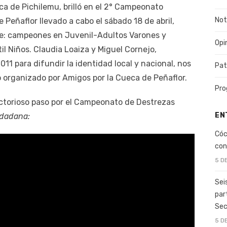
ca de Pichilemu, brilló en el 2° Campeonato
Not
Peñaflor llevado a cabo el sábado 18 de abril,
ce: campeones en Juvenil-Adultos Varones y
Opi
il Niños. Claudia Loaiza y Miguel Cornejo,
11 para difundir la identidad local y nacional, nos
Pat
 organizado por Amigos por la Cueca de Peñaflor.
Pro
ctorioso paso por el Campeonato de Destrezas
EN
udadana:
Cóc
con
5 D
Sei
par
Sec
5 D