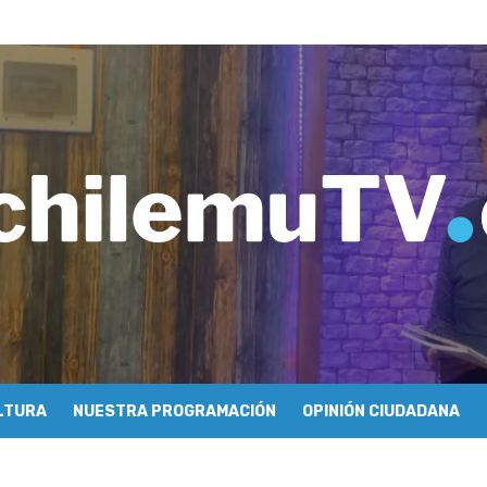
imiento y floricultura con María Lina Fermandois y Luis Polanco
inician la construcción participativa del Plan Local de Restauración 
finió a sus finalistas en su segunda clasificatoria
ulo 03: lessons on flight – Cecilia Araneda
do celebra 50 años de carrera en Pichilemu
 frontal en Pichilemu junto al alcalde Roberto Córdova
chalí suscriben convenio para esterilización de mascotas
Atención Primaria fortalecen alianza para mejorar el acceso a la aten
 se refieren a cuestionamientos al CFT O’Higgins
ionarse como la ciudad con la conexión a internet más rápida del mund
LTURA
NUESTRA PROGRAMACIÓN
OPINIÓN CIUDADANA