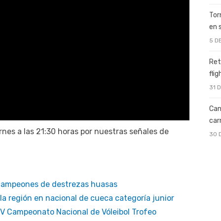
Tor
en 
5 D
Ret
fli
31 
Can
car
nes a las 21:30 horas por nuestras señales de
30 
 campeones de destrezas huasas
la región en nacional de cueca categoría junior
XV Campeonato Nacional de Vóleibol Trofeo