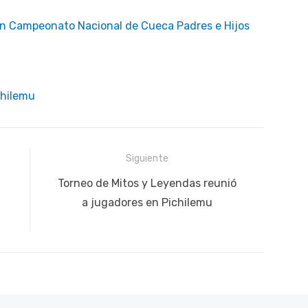
 en Campeonato Nacional de Cueca Padres e Hijos
chilemu
Siguiente
Siguiente
Torneo de Mitos y Leyendas reunió
publicación:
a jugadores en Pichilemu