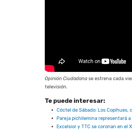
Opinión Ciudadana
se estrena cada vier
televisión.
Te puede interesar:
Cóctel de Sábado: Los Copihues,
Pareja pichilemina representará a 
Excelsior y TTC se coronan en el 