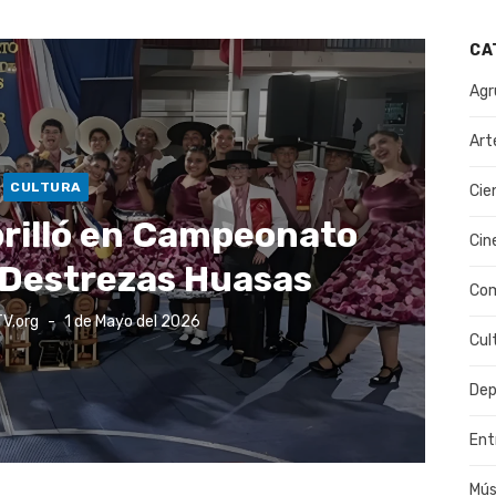
CA
Agr
Art
CULTURA
Cie
brilló en Campeonato
Cin
 Destrezas Huasas
Co
Publicado
TV.org
1 de Mayo del 2026
el
Cul
Dep
Ent
Mús