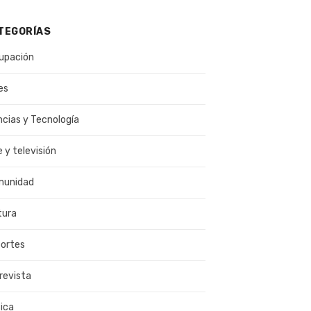
TEGORÍAS
upación
es
ncias y Tecnología
e y televisión
munidad
tura
ortes
revista
ica