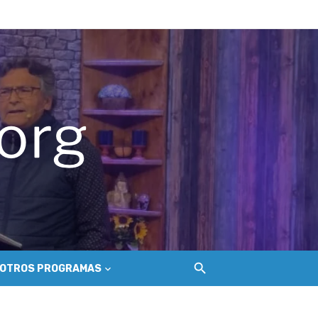
del Secano Costero Nilahue
ción gastroenterológica
o
OTROS PROGRAMAS