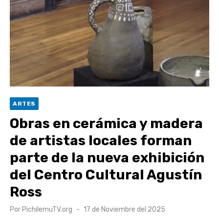
Torneo Arena Rimar 2026 definió a sus finalistas en su
segunda clasificatoria
Retrospectiva 2026 | Capítulo 03: lessons on flight – Cecilia
Araneda
Cantor Popular Raúl Acevedo celebra 50 años de carrera en
Pichilemu
Cóctel de Sábado: Sistema frontal en Pichilemu junto al
ARTES
alcalde Roberto Córdova
Obras en cerámica y madera
de artistas locales forman
parte de la nueva exhibición
del Centro Cultural Agustín
Ross
Publicado
Por
PichilemuTV.org
17 de Noviembre del 2025
el