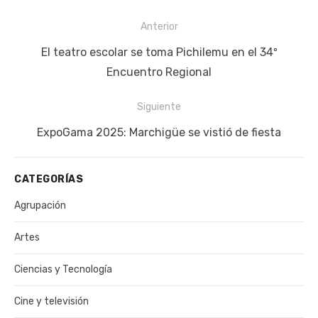
Navegación
Anterior
de
Publicación
El teatro escolar se toma Pichilemu en el 34º
entradas
anterior:
Encuentro Regional
Siguiente
Siguiente
ExpoGama 2025: Marchigüe se vistió de fiesta
publicación:
CATEGORÍAS
Agrupación
Artes
Ciencias y Tecnología
Cine y televisión