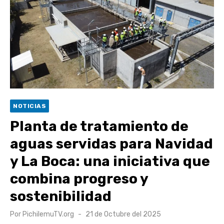
Retrospectiva 2026 | Capítulo 03: lessons on flight – Cecilia
Araneda
Cantor Popular Raúl Acevedo celebra 50 años de carrera en
Pichilemu
Cóctel de Sábado: Sistema frontal en Pichilemu junto al
alcalde Roberto Córdova
UOH y Municipalidad de Machalí suscriben convenio para
NOTICIAS
esterilización de mascotas
Planta de tratamiento de
aguas servidas para Navidad
y La Boca: una iniciativa que
combina progreso y
sostenibilidad
Publicado
Por
PichilemuTV.org
21 de Octubre del 2025
el