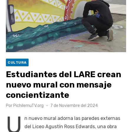
UOH y Municipalidad de Machalí suscriben convenio para
esterilización de mascotas
Hospital de Santa Cruz y Atención Primaria fortalecen
alianza para mejorar el acceso a la atención
gastroenterológica
Rector y diputado Neumann se refieren a cuestionamientos
al CFT O’Higgins
CULTURA
Valparaíso vuelve a posicionarse como la ciudad con la
Estudiantes del LARE crean
conexión a internet más rápida del mundo
nuevo mural con mensaje
concientizante
Publicado
Por
PichilemuTV.org
7 de Noviembre del 2024
el
U
n nuevo mural adorna las paredes externas
del Liceo Agustín Ross Edwards, una obra