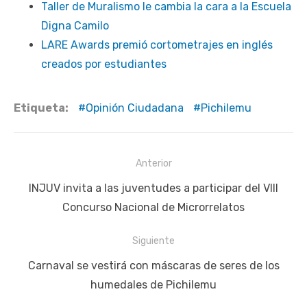
Taller de Muralismo le cambia la cara a la Escuela
Digna Camilo
LARE Awards premió cortometrajes en inglés
creados por estudiantes
Etiqueta:
Opinión Ciudadana
Pichilemu
Navegación
Anterior
de
Publicación
INJUV invita a las juventudes a participar del VIII
entradas
anterior:
Concurso Nacional de Microrrelatos
Siguiente
Siguiente
Carnaval se vestirá con máscaras de seres de los
publicación:
humedales de Pichilemu