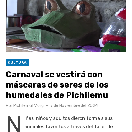
escuela comunitaria
Cóctel de Sábado: Emprendimiento y floricultura con María
Lina Fermandois y Luis Polanco
Seis comunas de O’Higgins inician la construcción
participativa del Plan Local de Restauración del Secano
Costero Nilahue
Torneo Arena Rimar 2026 definió a sus finalistas en su
CULTURA
segunda clasificatoria
Carnaval se vestirá con
Retrospectiva 2026 | Capítulo 03: lessons on flight – Cecilia
máscaras de seres de los
Araneda
humedales de Pichilemu
Publicado
Por
PichilemuTV.org
7 de Noviembre del 2024
el
N
iñas, niños y adultos dieron forma a sus
animales favoritos a través del Taller de