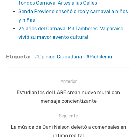
fondos Carnaval Artes a las Calles
Senda Previene enseñó circo y carnaval a niños
y niñas
26 años del Carnaval Mil Tambores: Valparaíso
vivió su mayor evento cultural
Etiqueta:
Opinión Ciudadana
Pichilemu
Navegación
Anterior
de
Publicación
Estudiantes del LARE crean nuevo mural con
entradas
anterior:
mensaje concientizante
Siguiente
Siguiente
La música de Dani Nelson deleitó a comensales en
publicación:
íntimo recital