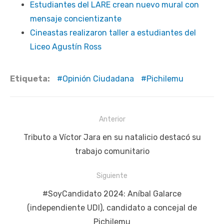
Estudiantes del LARE crean nuevo mural con
mensaje concientizante
Cineastas realizaron taller a estudiantes del
Liceo Agustín Ross
Etiqueta:
Opinión Ciudadana
Pichilemu
Navegación
Anterior
de
Publicación
Tributo a Víctor Jara en su natalicio destacó su
entradas
anterior:
trabajo comunitario
Siguiente
Siguiente
#SoyCandidato 2024: Aníbal Galarce
publicación:
(independiente UDI), candidato a concejal de
Pichilemu