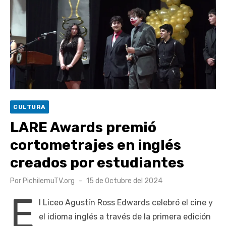
Retrospectiva 2026 | Capítulo 03: lessons on flight – Cecilia
Araneda
Cantor Popular Raúl Acevedo celebra 50 años de carrera en
Pichilemu
Cóctel de Sábado: Sistema frontal en Pichilemu junto al
alcalde Roberto Córdova
UOH y Municipalidad de Machalí suscriben convenio para
CULTURA
esterilización de mascotas
LARE Awards premió
cortometrajes en inglés
creados por estudiantes
Publicado
Por
PichilemuTV.org
15 de Octubre del 2024
el
E
l Liceo Agustín Ross Edwards celebró el cine y
el idioma inglés a través de la primera edición