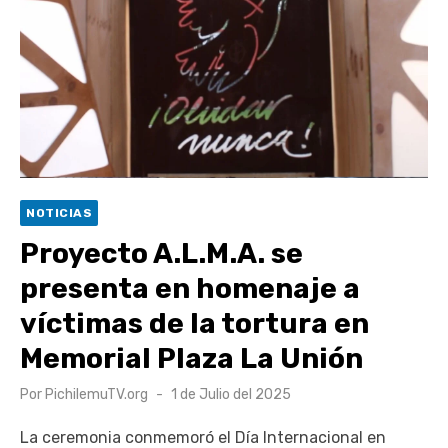
escuela comunitaria
Cóctel de Sábado: Emprendimiento y floricultura con María
Lina Fermandois y Luis Polanco
Seis comunas de O’Higgins inician la construcción
participativa del Plan Local de Restauración del Secano
Costero Nilahue
Torneo Arena Rimar 2026 definió a sus finalistas en su
NOTICIAS
segunda clasificatoria
Proyecto A.L.M.A. se
Retrospectiva 2026 | Capítulo 03: lessons on flight – Cecilia
presenta en homenaje a
Araneda
víctimas de la tortura en
Memorial Plaza La Unión
Publicado
Por
PichilemuTV.org
1 de Julio del 2025
el
La ceremonia conmemoró el Día Internacional en