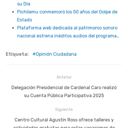
su Día
Pichilemu conmemoró los 50 años del Golpe de
Estado
Plataforma web dedicada al patrimonio sonoro
nacional estrena inéditos audios del programa…
Etiqueta:
Opinión Ciudadana
Navegación
Anterior
de
Publicación
Delegación Presidencial de Cardenal Caro realizó
entradas
anterior:
su Cuenta Pública Participativa 2025
Siguiente
Siguiente
Centro Cultural Agustín Ross ofrece talleres y
publicación:
actividades gratuitas para estas vacaciones de