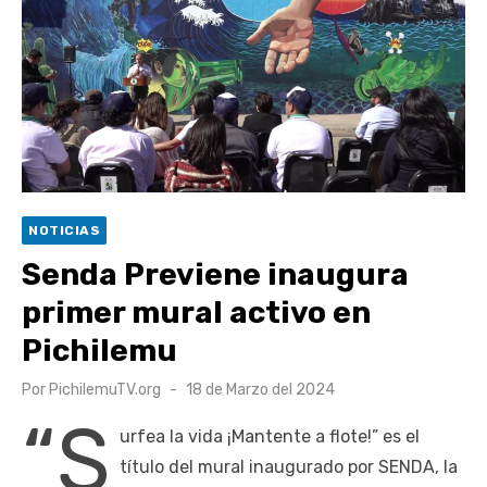
escuela comunitaria
Cóctel de Sábado: Emprendimiento y floricultura con María
Lina Fermandois y Luis Polanco
Seis comunas de O’Higgins inician la construcción
participativa del Plan Local de Restauración del Secano
Costero Nilahue
Torneo Arena Rimar 2026 definió a sus finalistas en su
NOTICIAS
segunda clasificatoria
Senda Previene inaugura
Retrospectiva 2026 | Capítulo 03: lessons on flight – Cecilia
primer mural activo en
Araneda
Pichilemu
Publicado
Por
PichilemuTV.org
18 de Marzo del 2024
el
“S
urfea la vida ¡Mantente a flote!” es el
título del mural inaugurado por SENDA, la