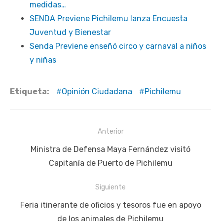
medidas…
SENDA Previene Pichilemu lanza Encuesta
Juventud y Bienestar
Senda Previene enseñó circo y carnaval a niños
y niñas
Etiqueta:
Opinión Ciudadana
Pichilemu
Navegación
Anterior
de
Publicación
Ministra de Defensa Maya Fernández visitó
entradas
anterior:
Capitanía de Puerto de Pichilemu
Siguiente
Siguiente
Feria itinerante de oficios y tesoros fue en apoyo
publicación:
de los animales de Pichilemu