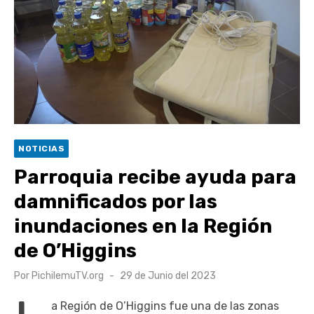
escuela comunitaria
Cóctel de Sábado: Emprendimiento y floricultura con María
Lina Fermandois y Luis Polanco
Seis comunas de O’Higgins inician la construcción
participativa del Plan Local de Restauración del Secano
Costero Nilahue
Torneo Arena Rimar 2026 definió a sus finalistas en su
NOTICIAS
segunda clasificatoria
Parroquia recibe ayuda para
Retrospectiva 2026 | Capítulo 03: lessons on flight – Cecilia
damnificados por las
Araneda
inundaciones en la Región
de O’Higgins
Publicado
Por
PichilemuTV.org
29 de Junio del 2023
el
a Región de O’Higgins fue una de las zonas