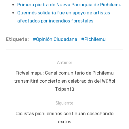
Primera piedra de Nueva Parroquia de Pichilemu
Quermés solidaria fue en apoyo de artistas
afectados por incendios forestales
Etiqueta:
Opinión Ciudadana
Pichilemu
Navegación
Anterior
de
Publicación
FicWallmapu: Canal comunitario de Pichilemu
entradas
anterior:
transmitirá concierto en celebración del Wüñol
Txipantü
Siguiente
Siguiente
Ciclistas pichileminos continúan cosechando
publicación:
éxitos