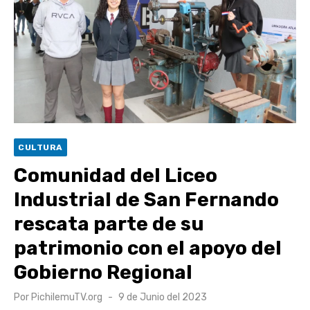
Retrospectiva 2026 | Capítulo 03: lessons on flight – Cecilia
Araneda
Cantor Popular Raúl Acevedo celebra 50 años de carrera en
Pichilemu
Cóctel de Sábado: Sistema frontal en Pichilemu junto al
alcalde Roberto Córdova
UOH y Municipalidad de Machalí suscriben convenio para
CULTURA
esterilización de mascotas
Comunidad del Liceo
Industrial de San Fernando
rescata parte de su
patrimonio con el apoyo del
Gobierno Regional
Publicado
Por
PichilemuTV.org
9 de Junio del 2023
el