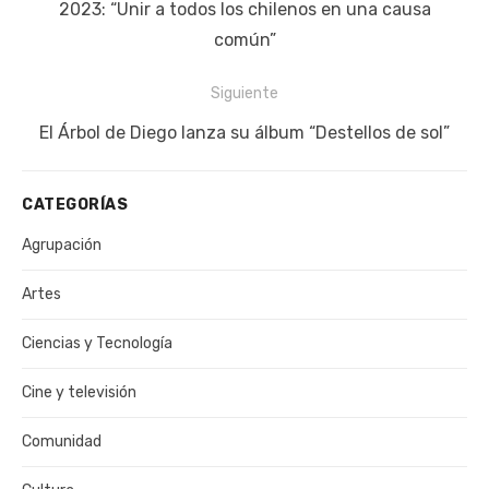
entradas
anterior:
2023: “Unir a todos los chilenos en una causa
común”
Siguiente
Siguiente
El Árbol de Diego lanza su álbum “Destellos de sol”
publicación:
CATEGORÍAS
Agrupación
Artes
Ciencias y Tecnología
Cine y televisión
Comunidad