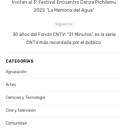
de
Publicación
Invitan al 3º Festival Encuentro Danza Pichilemu
entradas
anterior:
2022 “La Memoria del Agua”
Siguiente
Siguiente
30 años del Fondo CNTV: “31 Minutos” es la serie
publicación:
CNTV más recordada por el público
CATEGORÍAS
Agrupación
Artes
Ciencias y Tecnología
Cine y televisión
Comunidad