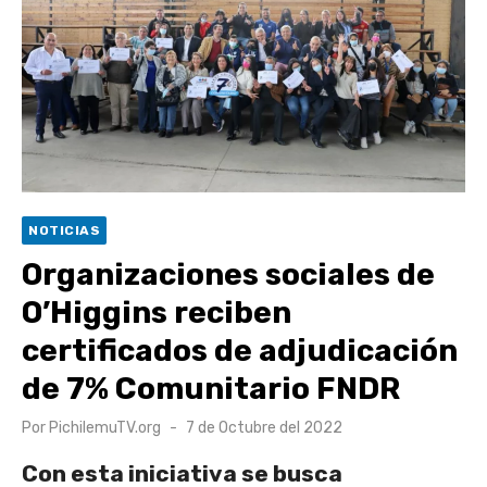
UOH y Municipalidad de Machalí suscriben convenio para
esterilización de mascotas
Hospital de Santa Cruz y Atención Primaria fortalecen
alianza para mejorar el acceso a la atención
gastroenterológica
Rector y diputado Neumann se refieren a cuestionamientos
al CFT O’Higgins
NOTICIAS
Valparaíso vuelve a posicionarse como la ciudad con la
Organizaciones sociales de
conexión a internet más rápida del mundo
O’Higgins reciben
certificados de adjudicación
de 7% Comunitario FNDR
Publicado
Por
PichilemuTV.org
7 de Octubre del 2022
el
Con esta iniciativa se busca