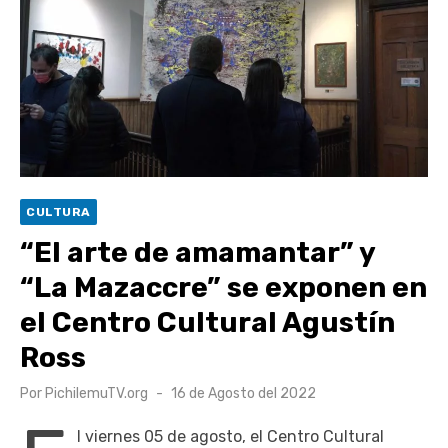
Retrospectiva 2026 | Capítulo 03: lessons on flight – Cecilia
Araneda
Cantor Popular Raúl Acevedo celebra 50 años de carrera en
Pichilemu
Cóctel de Sábado: Sistema frontal en Pichilemu junto al
alcalde Roberto Córdova
UOH y Municipalidad de Machalí suscriben convenio para
CULTURA
esterilización de mascotas
“El arte de amamantar” y
“La Mazaccre” se exponen en
el Centro Cultural Agustín
Ross
Publicado
Por
PichilemuTV.org
16 de Agosto del 2022
el
l viernes 05 de agosto, el Centro Cultural