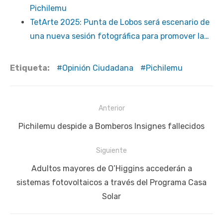
Pichilemu
TetArte 2025: Punta de Lobos será escenario de
una nueva sesión fotográfica para promover la…
Etiqueta:
Opinión Ciudadana
Pichilemu
Navegación
Anterior
de
Publicación
Pichilemu despide a Bomberos Insignes fallecidos
entradas
anterior:
Siguiente
Siguiente
Adultos mayores de O’Higgins accederán a
publicación:
sistemas fotovoltaicos a través del Programa Casa
Solar