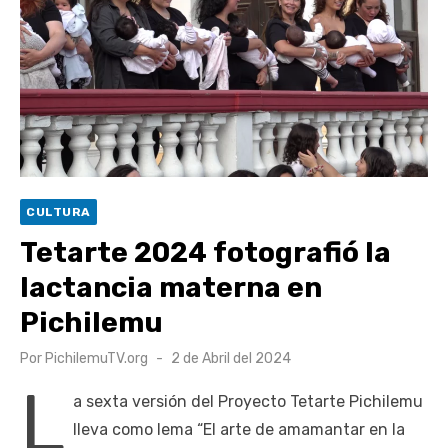
Retrospectiva 2026 | Capítulo 03: lessons on flight – Cecilia
Araneda
Cantor Popular Raúl Acevedo celebra 50 años de carrera en
Pichilemu
Cóctel de Sábado: Sistema frontal en Pichilemu junto al
alcalde Roberto Córdova
UOH y Municipalidad de Machalí suscriben convenio para
CULTURA
esterilización de mascotas
Tetarte 2024 fotografió la
lactancia materna en
Pichilemu
Publicado
Por
PichilemuTV.org
2 de Abril del 2024
el
L
a sexta versión del Proyecto Tetarte Pichilemu
lleva como lema “El arte de amamantar en la