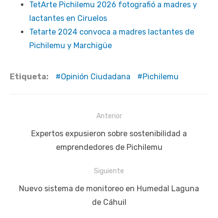
TetArte Pichilemu 2026 fotografió a madres y
lactantes en Ciruelos
Tetarte 2024 convoca a madres lactantes de
Pichilemu y Marchigüe
Etiqueta:
Opinión Ciudadana
Pichilemu
Navegación
Anterior
de
Publicación
Expertos expusieron sobre sostenibilidad a
entradas
anterior:
emprendedores de Pichilemu
Siguiente
Siguiente
Nuevo sistema de monitoreo en Humedal Laguna
publicación:
de Cáhuil