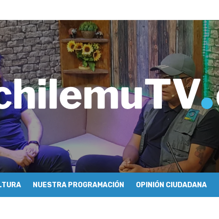
imiento y floricultura con María Lina Fermandois y Luis Polanco
inician la construcción participativa del Plan Local de Restauración 
finió a sus finalistas en su segunda clasificatoria
ulo 03: lessons on flight – Cecilia Araneda
do celebra 50 años de carrera en Pichilemu
 frontal en Pichilemu junto al alcalde Roberto Córdova
chalí suscriben convenio para esterilización de mascotas
Atención Primaria fortalecen alianza para mejorar el acceso a la aten
 se refieren a cuestionamientos al CFT O’Higgins
ionarse como la ciudad con la conexión a internet más rápida del mund
LTURA
NUESTRA PROGRAMACIÓN
OPINIÓN CIUDADANA