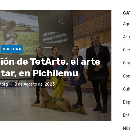
CA
Agr
Art
CULTURA
Cie
ón de TetArte, el arte
Cin
ar, en Pichilemu
Co
Publicado
.org
9 de Agosto del 2023
el
Cul
Dep
Ent
Mús