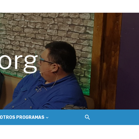
del Secano Costero Nilahue
ción gastroenterológica
o
OTROS PROGRAMAS