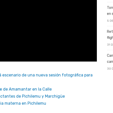
Tor
en 
5 D
Ret
fli
31 
Can
car
30 
á escenario de una nueva sesión fotográfica para
te de Amamantar en la Calle
actantes de Pichilemu y Marchigüe
cia materna en Pichilemu