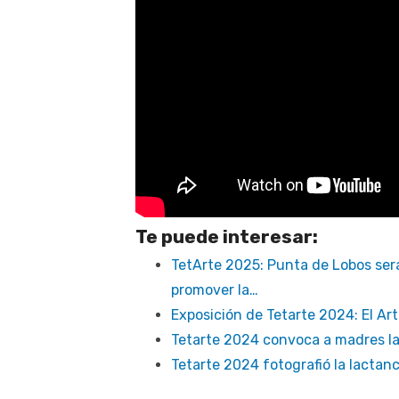
Te puede interesar:
TetArte 2025: Punta de Lobos ser
promover la…
Exposición de Tetarte 2024: El Ar
Tetarte 2024 convoca a madres l
Tetarte 2024 fotografió la lactan