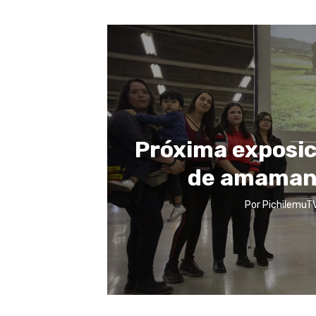
Próxima exposici
de amamant
Por
PichilemuTV