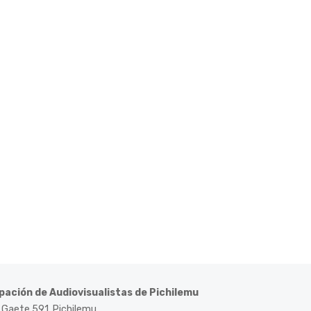
pación de Audiovisualistas de Pichilemu
 Gaete 591, Pichilemu