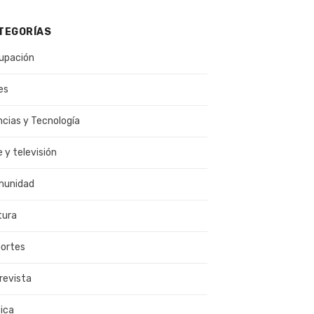
TEGORÍAS
upación
es
ncias y Tecnología
e y televisión
munidad
tura
ortes
revista
ica