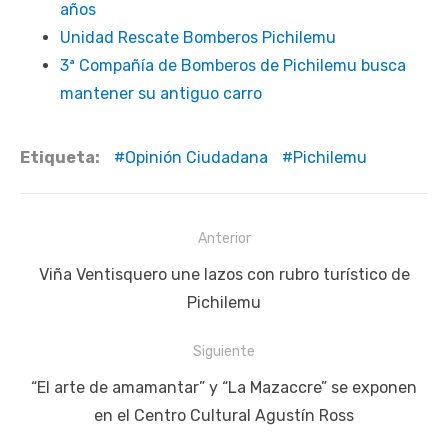
años
Unidad Rescate Bomberos Pichilemu
3ª Compañía de Bomberos de Pichilemu busca
mantener su antiguo carro
Etiqueta:
Opinión Ciudadana
Pichilemu
Navegación
Anterior
de
Publicación
Viña Ventisquero une lazos con rubro turístico de
entradas
anterior:
Pichilemu
Siguiente
Siguiente
“El arte de amamantar” y “La Mazaccre” se exponen
publicación:
en el Centro Cultural Agustín Ross