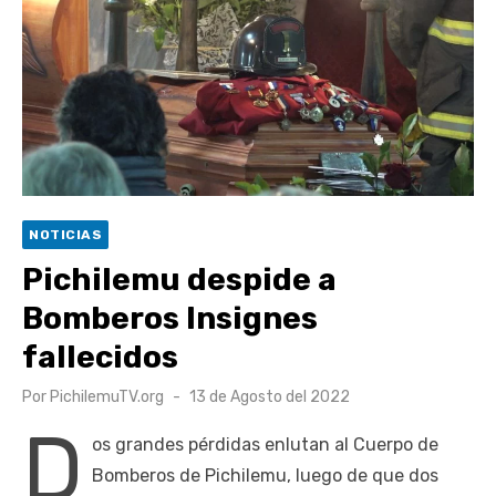
escuela comunitaria
Cóctel de Sábado: Emprendimiento y floricultura con María
Lina Fermandois y Luis Polanco
Seis comunas de O’Higgins inician la construcción
participativa del Plan Local de Restauración del Secano
Costero Nilahue
Torneo Arena Rimar 2026 definió a sus finalistas en su
NOTICIAS
segunda clasificatoria
Pichilemu despide a
Retrospectiva 2026 | Capítulo 03: lessons on flight – Cecilia
Bomberos Insignes
Araneda
fallecidos
Publicado
Por
PichilemuTV.org
13 de Agosto del 2022
el
D
os grandes pérdidas enlutan al Cuerpo de
Bomberos de Pichilemu, luego de que dos