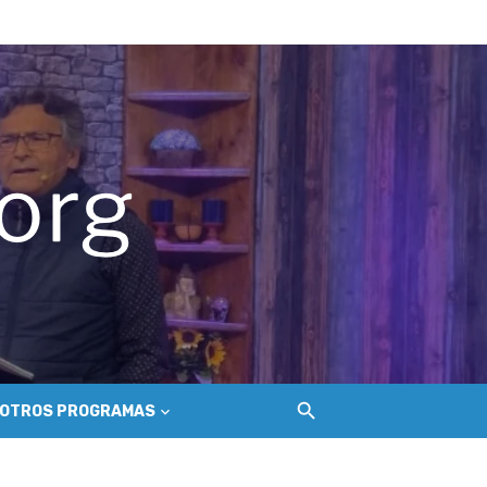
ue golpea a los salineros de Cáhuil
ecosistema de conectividad
 Nilahue
OTROS PROGRAMAS