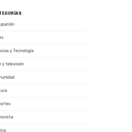
TEGORÍAS
upación
es
ncias y Tecnología
e y televisión
munidad
tura
ortes
revista
ica