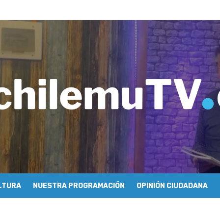
ros de Economía y Obras Públicas para buscar una salida a la crisis q
imiento de Mundo Móvil y avanza en su estrategia para construir un 
y Sonido en torno a la exposición “Zincnético”
eh – Rafael Guendelman
cieron cómo se hace televisión comunitaria en Pichilemu
 festivales y escuela comunitaria
tura con María Lina Fermandois y Luis Polanco
cción participativa del Plan Local de Restauración del Secano Costero
stas en su segunda clasificatoria
 flight – Cecilia Araneda
LTURA
NUESTRA PROGRAMACIÓN
OPINIÓN CIUDADANA