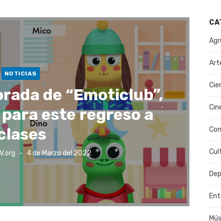
CA
Agr
Art
NOTICIAS
Cie
rada de “Emoticlub”,
Cin
 para este regreso a
clases
Co
Cul
Publicado
V.org
4 de Marzo del 2022
el
Dep
Ent
Mús