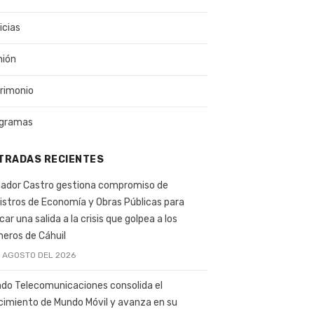
icias
nión
rimonio
gramas
TRADAS RECIENTES
ador Castro gestiona compromiso de
istros de Economía y Obras Públicas para
car una salida a la crisis que golpea a los
ineros de Cáhuil
E AGOSTO DEL 2026
do Telecomunicaciones consolida el
cimiento de Mundo Móvil y avanza en su