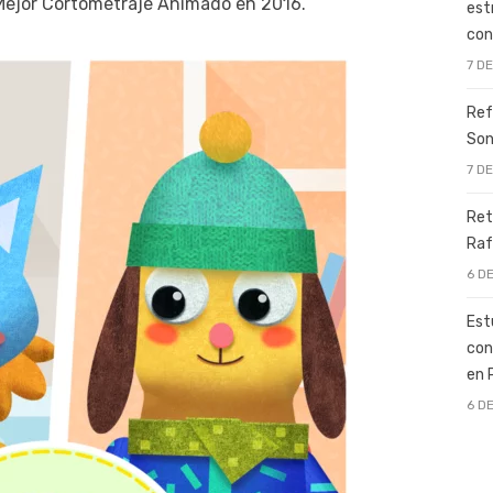
 Mejor Cortometraje Animado en 2016.
est
con
7 D
Ref
Son
7 D
Ret
Raf
6 D
Est
con
en 
6 D