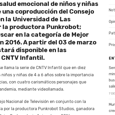
salud emocional de niños y niñas
Not
de una coproducción del Consejo
on la Universidad de Las
Opi
r la productora Punkrobot;
Pat
scar en la categoría de Mejor
 2016. A partir del 03 de marzo
Pro
ará disponible en las
 CNTV Infantil.
EN
e llama la serie de CNTV Infantil que en diez
Sen
min
 niños y niñas de 4 a 6 años sobre la importancia
bus
cias, con cuatro carismáticos personajes que
sal
pandemia, mediante videollamada.
7 D
jo Nacional de Televisión en conjunto con la
Mun
da por la productora Punkrobot Studios, ganadora
cre