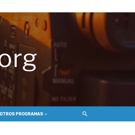
hilemu
del Secano Costero Nilahue
ción gastroenterológica
OTROS PROGRAMAS