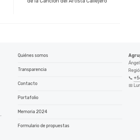
publicación:
de la Canción del Artista Callejero
Quiénes somos
Agru
Ángel
Transparencia
Región
📞
+5
Contacto
📅 Lu
Portafolio
Memoria 2024
Formulario de propuestas