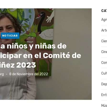
CA
Agr
Art
NOTICIAS
Cie
a niños y niñas de
Cin
icipar en el Comité de
Niñez 2023
Co
Cul
Publicado
org
8 de Noviembre del 2022
el
Dep
Ent
Mús