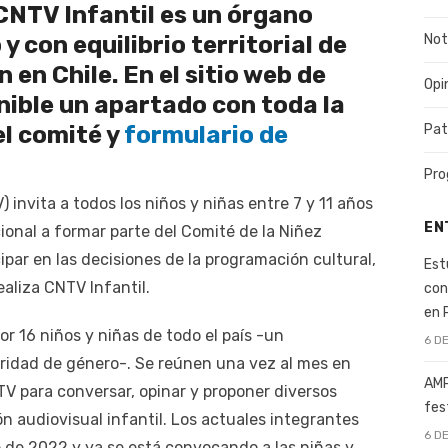
 CNTV Infantil es un órgano
Not
y con equilibrio territorial de
n en Chile. En el sitio web de
Opi
nible un apartado con toda la
Pat
el comité y
formulario de
Pro
 invita a todos los niños y niñas entre 7 y 11 años
EN
cional a formar parte del Comité de la Niñez
ipar en las decisiones de la programación cultural,
Est
ealiza CNTV Infantil.
con
en 
r 16 niños y niñas de todo el país -un
6 D
aridad de género-. Se reúnen una vez al mes en
AMP
V para conversar, opinar y proponer diversos
fes
n audiovisual infantil. Los actuales integrantes
6 D
 de 2022 y ya se está convocando a las niñas y