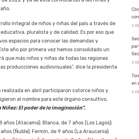
 año.
Cóc
con
rollo integral de niños y niñas del país a través de
5 D
educativa, pluralista y de calidad. Es por eso que
Sei
os espacios para conocer las demandas y
par
. Este año por primera vez hemos consolidado un
Sec
rá que más niños y niñas de todas las regiones
5 D
mas producciones audiovisuales”, dice la presidenta
Tor
en 
 realizada en abril participaron catorce niños y
5 D
ligieron el nombre para este órgano consultivo,
 Niñez: El poder de la imaginación”.
 8 años (Atacama); Blanca, de 7 años (Los Lagos);
 años (Ñuble); Fermín, de 9 años (La Araucanía);