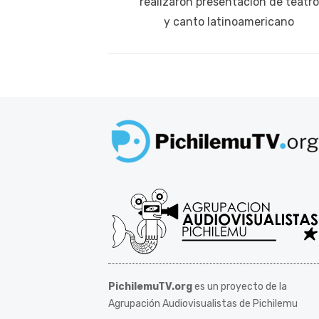
anterior:
realizaron presentación de teatro
entradas
y canto latinoamericano
PichilemuTV.org
es un proyecto de la
Agrupación Audiovisualistas de Pichilemu