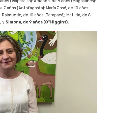
 7 años (Valparaíso); Amanda, de 8 años (Magallanes);
 de 7 años (Antofagasta); María José, de 10 años
; Raimundo, de 10 años (Tarapacá); Matilda, de 8
, y
Simona, de 9 años (O”Higgins).