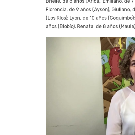
Brielle, de 8 años (Arica); Emiliano, de
Florencia, de 9 años (Aysén); Giuliano,
(Los Ríos); Lyon, de 10 años (Coquimbo)
años (Biobío), Renata, de 8 años (Maule)