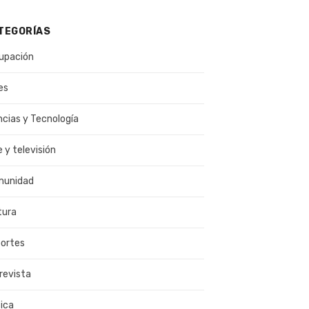
TEGORÍAS
upación
es
ncias y Tecnología
e y televisión
munidad
tura
ortes
revista
ica