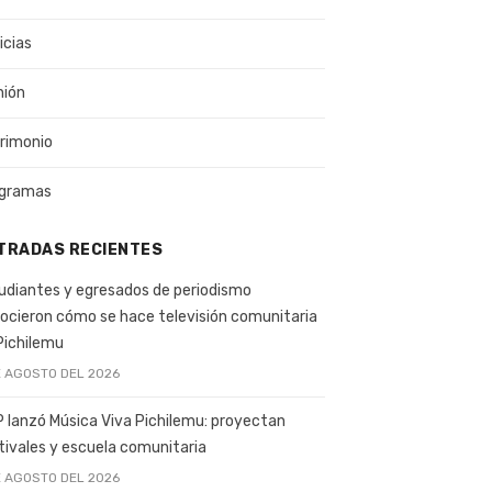
icias
nión
rimonio
gramas
TRADAS RECIENTES
udiantes y egresados de periodismo
ocieron cómo se hace televisión comunitaria
Pichilemu
E AGOSTO DEL 2026
 lanzó Música Viva Pichilemu: proyectan
tivales y escuela comunitaria
E AGOSTO DEL 2026