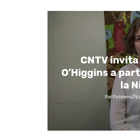
CNTV invita 
O’Higgins a part
la 
Por
PichilemuTV.