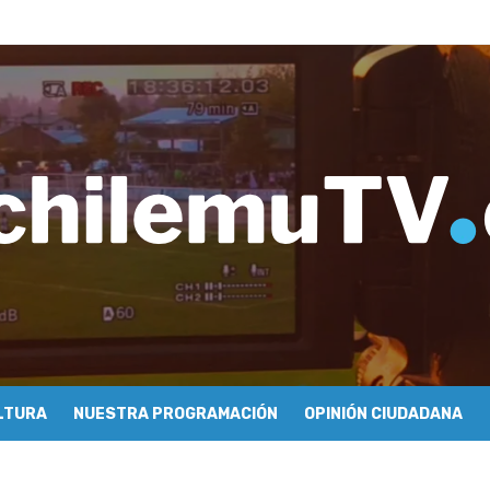
e periodismo conocieron cómo se hace televisión comunitaria en Pic
hilemu: proyectan festivales y escuela comunitaria
imiento y floricultura con María Lina Fermandois y Luis Polanco
inician la construcción participativa del Plan Local de Restauración 
finió a sus finalistas en su segunda clasificatoria
ulo 03: lessons on flight – Cecilia Araneda
do celebra 50 años de carrera en Pichilemu
 frontal en Pichilemu junto al alcalde Roberto Córdova
chalí suscriben convenio para esterilización de mascotas
Atención Primaria fortalecen alianza para mejorar el acceso a la aten
LTURA
NUESTRA PROGRAMACIÓN
OPINIÓN CIUDADANA