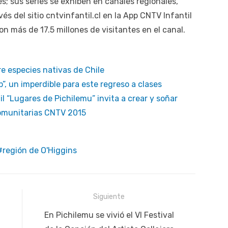
es; sus series se exhiben en canales regionales,
vés del sitio cntvinfantil.cl en la App CNTV Infantil
 más de 17.5 millones de visitantes en el canal.
e especies nativas de Chile
 un imperdible para este regreso a clases
l “Lugares de Pichilemu” invita a crear y soñar
omunitarias CNTV 2015
región de O'Higgins
Siguiente
Siguiente
En Pichilemu se vivió el VI Festival