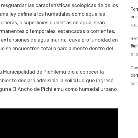
 resguardar las características ecológicas de de los
Tor
ma ley define a los humedales como aquellas
en 
rberas, o superficies cubiertas de agua, sean
5 D
permanentes o temporales, estancadas o corrientes,
Ret
las extensiones de agua marina, cuya profundidad en
fli
ue se encuentren total o parcialmente dentro del
31 
Can
 la Municipalidad de Pichilemu dio a conocer la
car
mbiente declaró admisible la solicitud que ingresó
30 
laguna El Ancho de Pichilemu como humedal urbano