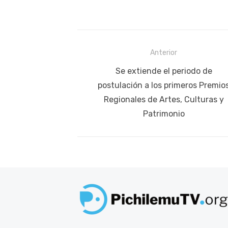
Navegación
Anterior
de
Publicación
Se extiende el periodo de
anterior:
postulación a los primeros Premio
entradas
Regionales de Artes, Culturas y
Patrimonio