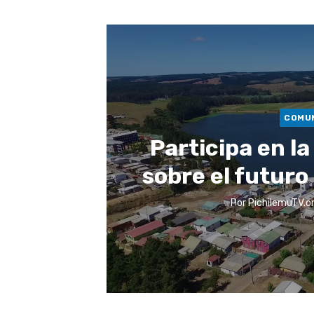
COMU
Participa en l
sobre el futuro
Por
PichilemuTV.o