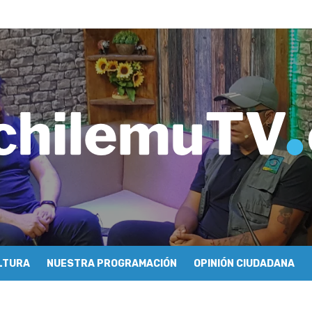
imiento y floricultura con María Lina Fermandois y Luis Polanco
inician la construcción participativa del Plan Local de Restauración 
finió a sus finalistas en su segunda clasificatoria
ulo 03: lessons on flight – Cecilia Araneda
do celebra 50 años de carrera en Pichilemu
 frontal en Pichilemu junto al alcalde Roberto Córdova
chalí suscriben convenio para esterilización de mascotas
Atención Primaria fortalecen alianza para mejorar el acceso a la aten
 se refieren a cuestionamientos al CFT O’Higgins
ionarse como la ciudad con la conexión a internet más rápida del mund
LTURA
NUESTRA PROGRAMACIÓN
OPINIÓN CIUDADANA