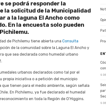
e se podrá responder la
 la solicitud de la Municipalidad
Not
ar a la laguna El Ancho como
Opi
o. En la encuesta solo pueden
 Pichilemu.
Pat
idad de Pichilemu tiene abierta una
Consulta
Pro
epción de la comunidad sobre la Laguna El Ancho y
EN
o para que sea declarada como humedal urbano
2.
Cóc
con
 humedales urbanos declarados como tal por el
5 D
 propia iniciativa o a petición del municipio
Sei
ia que tienen para el medio ambiente, según señala
par
Chile. En Pichilemu, ya fue declarado el humedal
Sec
te reconocimiento en toda la Región de O’Higgins.
5 D