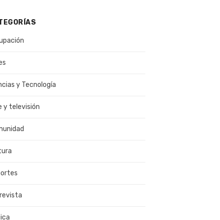
TEGORÍAS
upación
es
ncias y Tecnología
e y televisión
munidad
tura
ortes
revista
ica