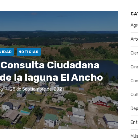
CA
Agr
Art
NIDAD
NOTICIAS
Cie
a Consulta Ciudadana
Cin
 de la laguna El Ancho
Co
Publicado
rg
28 de Septiembre del 2021
el
Cul
Dep
Ent
Mús