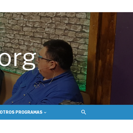
del Secano Costero Nilahue
ción gastroenterológica
o
OTROS PROGRAMAS