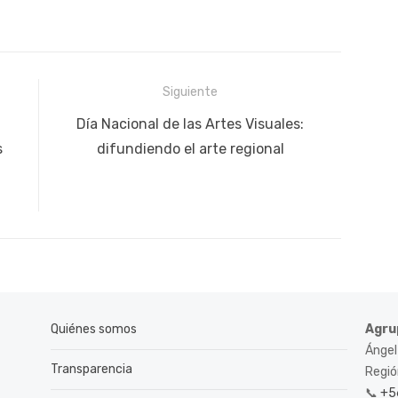
Siguiente
Siguiente
Día Nacional de las Artes Visuales:
publicación:
s
difundiendo el arte regional
Quiénes somos
Agru
Ángel
Transparencia
Región
📞
+5