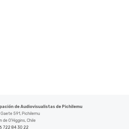
pación de Audiovisualistas de Pichilemu
 Gaete 591, Pichilemu
 de O’Higgins, Chile
6 722 84 30 22