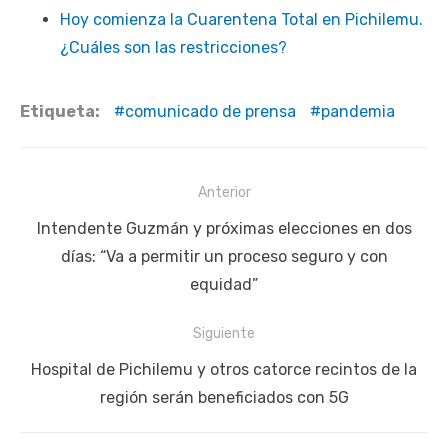
Hoy comienza la Cuarentena Total en Pichilemu.
¿Cuáles son las restricciones?
Etiqueta:
comunicado de prensa
pandemia
Navegación
Anterior
de
Publicación
Intendente Guzmán y próximas elecciones en dos
entradas
anterior:
días: “Va a permitir un proceso seguro y con
equidad”
Siguiente
Siguiente
Hospital de Pichilemu y otros catorce recintos de la
publicación:
región serán beneficiados con 5G