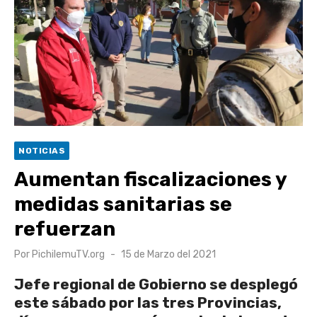
UOH y Municipalidad de Machalí suscriben convenio para
esterilización de mascotas
Hospital de Santa Cruz y Atención Primaria fortalecen
alianza para mejorar el acceso a la atención
gastroenterológica
Rector y diputado Neumann se refieren a cuestionamientos
al CFT O’Higgins
NOTICIAS
Valparaíso vuelve a posicionarse como la ciudad con la
Aumentan fiscalizaciones y
conexión a internet más rápida del mundo
medidas sanitarias se
refuerzan
Publicado
Por
PichilemuTV.org
15 de Marzo del 2021
el
Jefe regional de Gobierno se desplegó
este sábado por las tres Provincias,