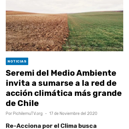
Retrospectiva 2026 | Capítulo 03: lessons on flight – Cecilia
Araneda
Cantor Popular Raúl Acevedo celebra 50 años de carrera en
Pichilemu
Cóctel de Sábado: Sistema frontal en Pichilemu junto al
alcalde Roberto Córdova
UOH y Municipalidad de Machalí suscriben convenio para
NOTICIAS
esterilización de mascotas
Seremi del Medio Ambiente
invita a sumarse a la red de
acción climática más grande
de Chile
Publicado
Por
PichilemuTV.org
17 de Noviembre del 2020
el
Re-Acciona por el Clima busca