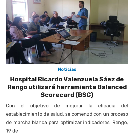
escuela comunitaria
Cóctel de Sábado: Emprendimiento y floricultura con María
Lina Fermandois y Luis Polanco
Seis comunas de O’Higgins inician la construcción
participativa del Plan Local de Restauración del Secano
Costero Nilahue
Torneo Arena Rimar 2026 definió a sus finalistas en su
segunda clasificatoria
Noticias
Retrospectiva 2026 | Capítulo 03: lessons on flight – Cecilia
Hospital Ricardo Valenzuela Sáez de
Araneda
Rengo utilizará herramienta Balanced
Scorecard (BSC)
Con el objetivo de mejorar la eficacia del
establecimiento de salud, se comenzó con un proceso
de marcha blanca para optimizar indicadores. Rengo,
19 de