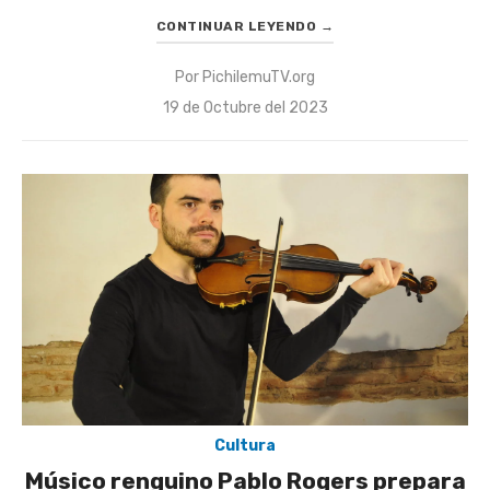
CONTINUAR LEYENDO
→
Por
PichilemuTV.org
Publicado
19 de Octubre del 2023
el
Cultura
Músico renguino Pablo Rogers prepara