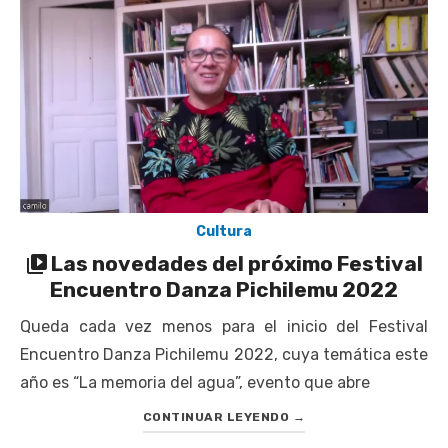
UOH y Municipalidad de Machalí suscriben convenio para
esterilización de mascotas
Hospital de Santa Cruz y Atención Primaria fortalecen
alianza para mejorar el acceso a la atención
gastroenterológica
Rector y diputado Neumann se refieren a cuestionamientos
al CFT O’Higgins
Valparaíso vuelve a posicionarse como la ciudad con la
Cultura
conexión a internet más rápida del mundo
Las novedades del próximo Festival
Encuentro Danza Pichilemu 2022
Queda cada vez menos para el inicio del Festival
Encuentro Danza Pichilemu 2022, cuya temática este
año es “La memoria del agua”, evento que abre
CONTINUAR LEYENDO
→