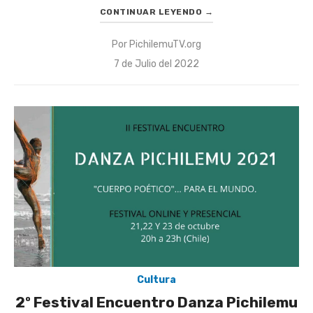
CONTINUAR LEYENDO
→
Por
PichilemuTV.org
Publicado
7 de Julio del 2022
el
Cultura
2º Festival Encuentro Danza Pichilemu