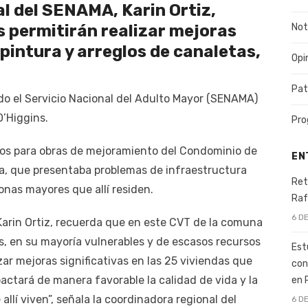
l del SENAMA, Karin Ortiz,
 permitirán realizar mejoras
Not
 pintura y arreglos de canaletas,
Opi
Pat
do el Servicio Nacional del Adulto Mayor (SENAMA)
’Higgins.
Pro
esos para obras de mejoramiento del Condominio de
EN
a, que presentaba problemas de infraestructura
Ret
nas mayores que allí residen.
Raf
6 D
Karin Ortiz, recuerda que en este CVT de la comuna
, en su mayoría vulnerables y de escasos recursos
Est
izar mejoras significativas en las 25 viviendas que
con
actará de manera favorable la calidad de vida y la
en 
llí viven”, señala la coordinadora regional del
6 D