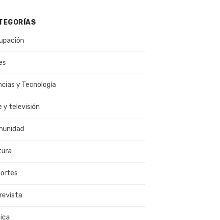
TEGORÍAS
upación
es
ncias y Tecnología
e y televisión
munidad
tura
ortes
revista
ica