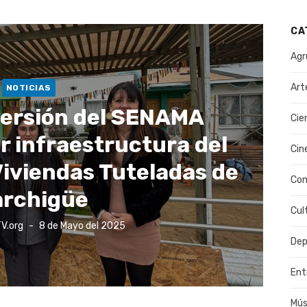
CA
Agr
Art
NOTICIAS
nversión del SENAMA
Cie
r infraestructura del
Cin
iviendas Tuteladas de
Co
rchigüe
Cul
Publicado
V.org
8 de Mayo del 2025
el
Dep
Ent
Mús