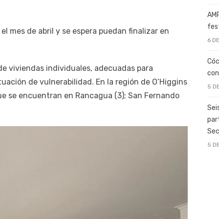
AMP
fes
el mes de abril y se espera puedan finalizar en
6 D
Cóc
de viviendas individuales, adecuadas para
con
uación de vulnerabilidad. En la región de O’Higgins
5 D
ue se encuentran en Rancagua (3); San Fernando
Sei
par
Sec
5 D