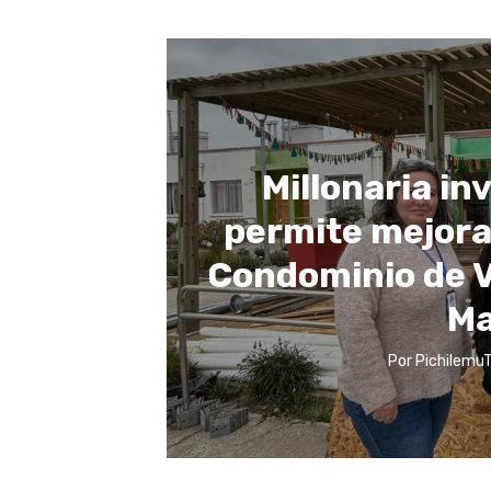
Millonaria i
permite mejora
Condominio de V
Ma
Por
PichilemuT