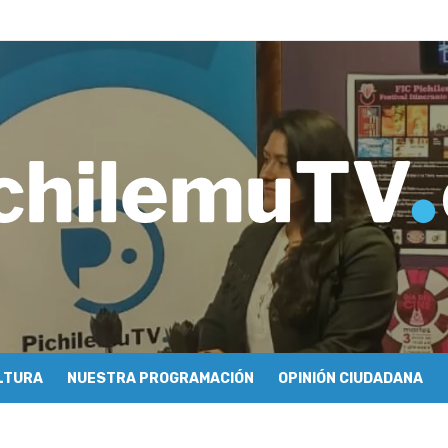
tulo 04: Nabi Saleh – Rafael Guendelman
e periodismo conocieron cómo se hace televisión comunitaria en Pic
hilemu: proyectan festivales y escuela comunitaria
imiento y floricultura con María Lina Fermandois y Luis Polanco
inician la construcción participativa del Plan Local de Restauración 
finió a sus finalistas en su segunda clasificatoria
ulo 03: lessons on flight – Cecilia Araneda
do celebra 50 años de carrera en Pichilemu
 frontal en Pichilemu junto al alcalde Roberto Córdova
chalí suscriben convenio para esterilización de mascotas
LTURA
NUESTRA PROGRAMACIÓN
OPINIÓN CIUDADANA