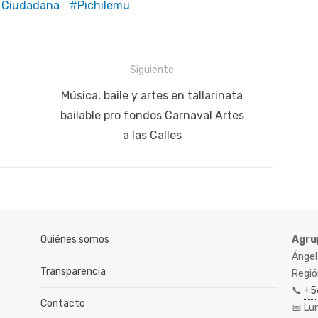
 Ciudadana
Pichilemu
Siguiente
Siguiente
Música, baile y artes en tallarinata
publicación:
bailable pro fondos Carnaval Artes
a las Calles
Quiénes somos
Agru
Ángel
Transparencia
Región
📞
+5
Contacto
📅 Lu