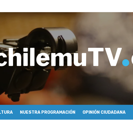
tulo 04: Nabi Saleh – Rafael Guendelman
e periodismo conocieron cómo se hace televisión comunitaria en Pic
hilemu: proyectan festivales y escuela comunitaria
imiento y floricultura con María Lina Fermandois y Luis Polanco
inician la construcción participativa del Plan Local de Restauración 
finió a sus finalistas en su segunda clasificatoria
ulo 03: lessons on flight – Cecilia Araneda
do celebra 50 años de carrera en Pichilemu
 frontal en Pichilemu junto al alcalde Roberto Córdova
chalí suscriben convenio para esterilización de mascotas
LTURA
NUESTRA PROGRAMACIÓN
OPINIÓN CIUDADANA