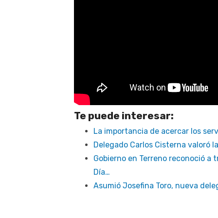
Te puede interesar:
La importancia de acercar los serv
Delegado Carlos Cisterna valoró l
Gobierno en Terreno reconoció a 
Día…
Asumió Josefina Toro, nueva dele