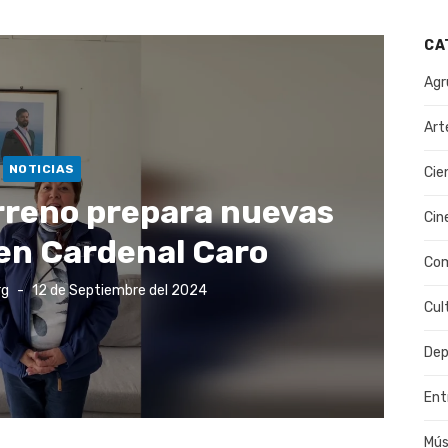
CA
Agr
Art
NOTICIAS
Cie
rreno prepara nuevas
Cin
 en Cardenal Caro
Co
Publicado
rg
12 de Septiembre del 2024
el
Cul
Dep
Ent
Mús