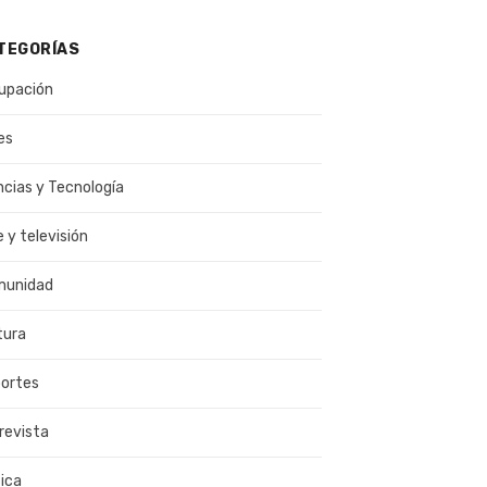
TEGORÍAS
upación
es
ncias y Tecnología
e y televisión
munidad
tura
ortes
revista
ica