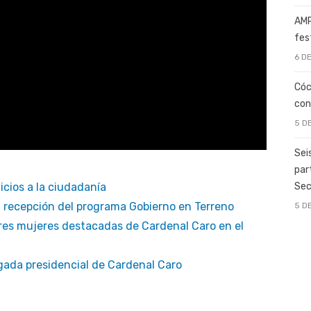
AMP
fes
6 D
Cóc
con
5 D
Sei
par
Sec
icios a la ciudadanía
a recepción del programa Gobierno en Terreno
5 D
tres mujeres destacadas de Cardenal Caro en el
gada presidencial de Cardenal Caro