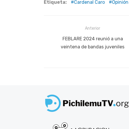
Etiqueta:
Cardenal Caro
Opinión
Navegación
Anterior
de
Publicación
FEBLARE 2024 reunió a una
anterior:
veintena de bandas juveniles
entradas