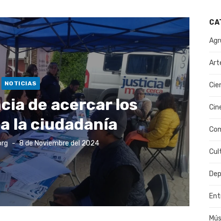
CA
Agr
Art
NOTICIAS
Cie
cia de acercar los
Cin
 a la ciudadanía
Co
Publicado
org
8 de Noviembre del 2024
el
Cul
Dep
Ent
Mús