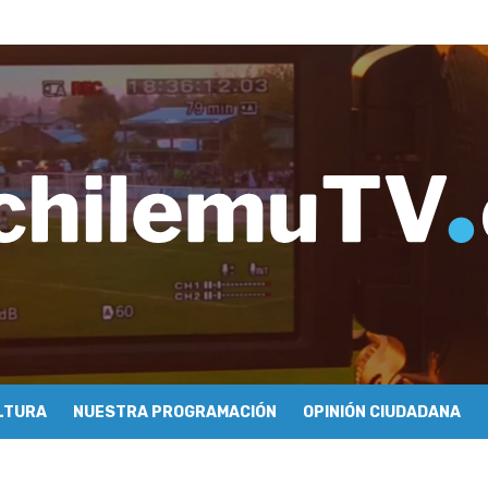
tulo 04: Nabi Saleh – Rafael Guendelman
e periodismo conocieron cómo se hace televisión comunitaria en Pic
hilemu: proyectan festivales y escuela comunitaria
imiento y floricultura con María Lina Fermandois y Luis Polanco
inician la construcción participativa del Plan Local de Restauración 
finió a sus finalistas en su segunda clasificatoria
ulo 03: lessons on flight – Cecilia Araneda
do celebra 50 años de carrera en Pichilemu
 frontal en Pichilemu junto al alcalde Roberto Córdova
chalí suscriben convenio para esterilización de mascotas
LTURA
NUESTRA PROGRAMACIÓN
OPINIÓN CIUDADANA