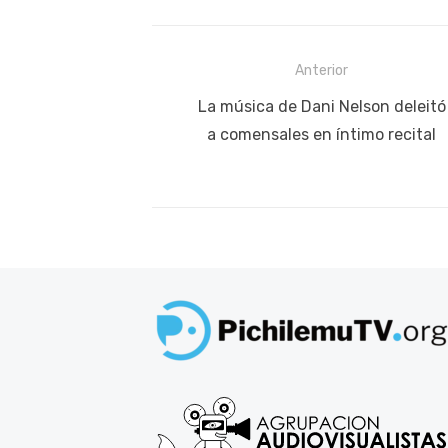
Navegación
Anterior
de
Publicación
La música de Dani Nelson deleitó
anterior:
a comensales en íntimo recital
entradas