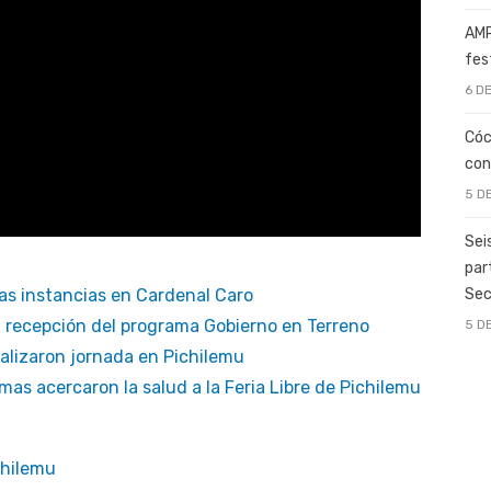
AMP
fes
6 D
Cóc
con
5 D
Sei
par
Sec
as instancias en Cardenal Caro
a recepción del programa Gobierno en Terreno
5 D
alizaron jornada en Pichilemu
mas acercaron la salud a la Feria Libre de Pichilemu
chilemu