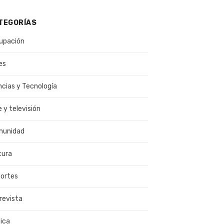
TEGORÍAS
upación
es
ncias y Tecnología
e y televisión
munidad
tura
ortes
revista
ica