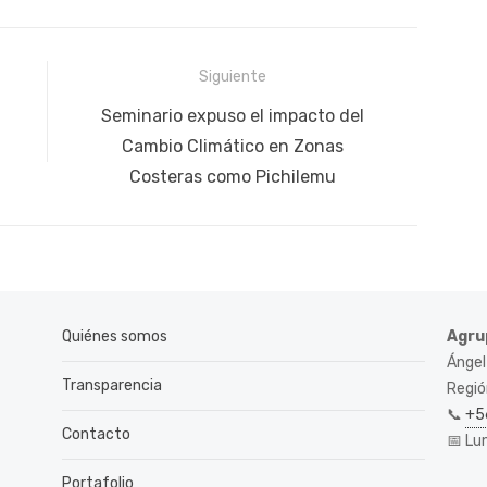
Siguiente
Siguiente
Seminario expuso el impacto del
publicación:
Cambio Climático en Zonas
Costeras como Pichilemu
Quiénes somos
Agru
Ángel
Transparencia
Región
📞
+5
Contacto
📅 Lu
Portafolio