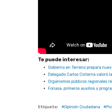
Te puede interesar:
Gobierno en Terreno prepara nuev
Delegado Carlos Cisterna valoró l
Organismos públicos regionales re
Fonasa, primeros auxilios y progra
Etiqueta:
Opinión Ciudadana
Pi