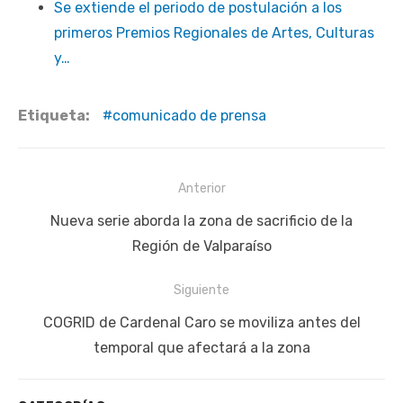
Se extiende el periodo de postulación a los
primeros Premios Regionales de Artes, Culturas
y…
Etiqueta:
comunicado de prensa
Navegación
Anterior
de
Publicación
Nueva serie aborda la zona de sacrificio de la
entradas
anterior:
Región de Valparaíso
Siguiente
Siguiente
COGRID de Cardenal Caro se moviliza antes del
publicación:
temporal que afectará a la zona