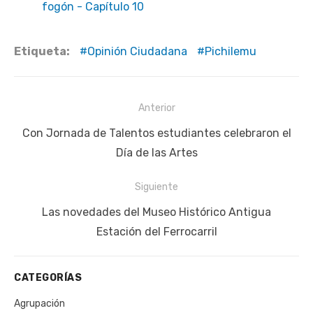
fogón - Capítulo 10
Etiqueta:
Opinión Ciudadana
Pichilemu
Navegación
Anterior
de
Publicación
Con Jornada de Talentos estudiantes celebraron el
entradas
anterior:
Día de las Artes
Siguiente
Siguiente
Las novedades del Museo Histórico Antigua
publicación:
Estación del Ferrocarril
CATEGORÍAS
Agrupación