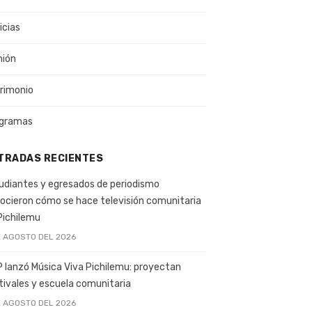
icias
nión
rimonio
gramas
TRADAS RECIENTES
udiantes y egresados de periodismo
ocieron cómo se hace televisión comunitaria
Pichilemu
E AGOSTO DEL 2026
 lanzó Música Viva Pichilemu: proyectan
tivales y escuela comunitaria
E AGOSTO DEL 2026