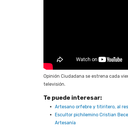
Opinión Ciudadana se estrena cada vier
televisión.
Te puede interesar:
Artesano orfebre y titiritero, al r
Escultor pichilemino Cristian Bece
Artesanía