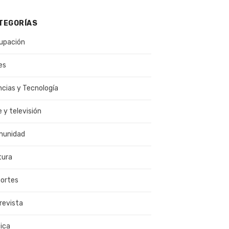
TEGORÍAS
upación
es
ncias y Tecnología
e y televisión
munidad
tura
ortes
revista
ica