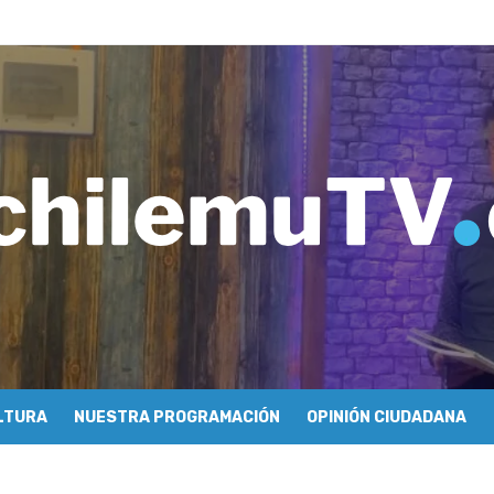
e periodismo conocieron cómo se hace televisión comunitaria en Pic
hilemu: proyectan festivales y escuela comunitaria
imiento y floricultura con María Lina Fermandois y Luis Polanco
inician la construcción participativa del Plan Local de Restauración 
finió a sus finalistas en su segunda clasificatoria
ulo 03: lessons on flight – Cecilia Araneda
do celebra 50 años de carrera en Pichilemu
 frontal en Pichilemu junto al alcalde Roberto Córdova
chalí suscriben convenio para esterilización de mascotas
Atención Primaria fortalecen alianza para mejorar el acceso a la aten
LTURA
NUESTRA PROGRAMACIÓN
OPINIÓN CIUDADANA