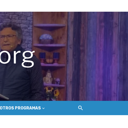
hilemu
del Secano Costero Nilahue
ción gastroenterológica
OTROS PROGRAMAS