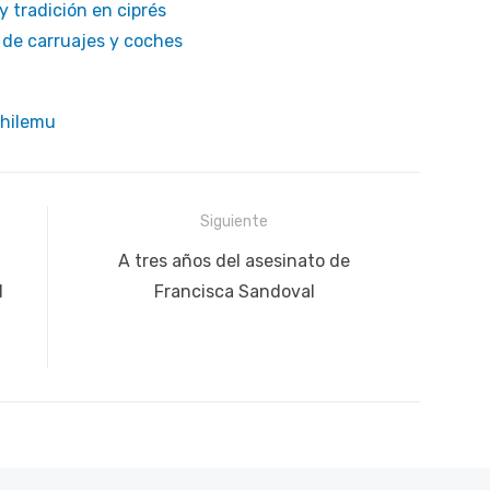
 tradición en ciprés
a de carruajes y coches
chilemu
Siguiente
Siguiente
A tres años del asesinato de
publicación:
l
Francisca Sandoval