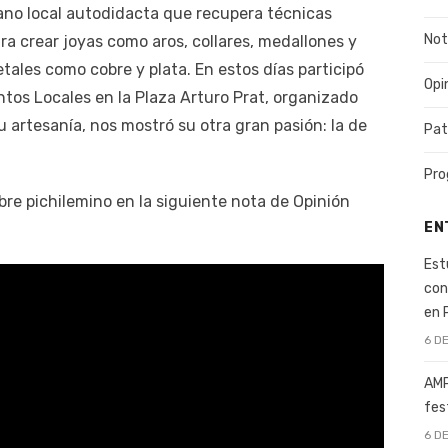
ano local autodidacta que recupera técnicas
Not
ara crear joyas como aros, collares, medallones y
etales como cobre y plata. En estos días participó
Opi
ntos Locales en la Plaza Arturo Prat, organizado
 artesanía, nos mostró su otra gran pasión: la de
Pat
Pro
e pichilemino en la siguiente nota de Opinión
EN
Est
con
en 
6 D
AMP
fes
6 D