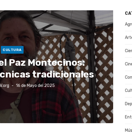
CA
Agr
Art
CULTURA
Cie
el Paz Montecinos:
Cin
écnicas tradicionales
Co
Publicado
V.org
16 de Mayo del 2025
el
Cul
Dep
Ent
Mús