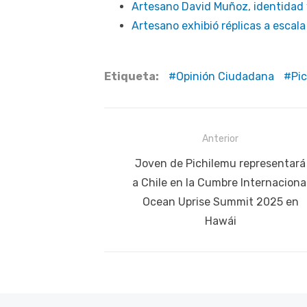
Artesano David Muñoz, identidad y
Artesano exhibió réplicas a escal
Etiqueta:
Opinión Ciudadana
Pi
Navegación
Anterior
de
Publicación
Joven de Pichilemu representará
anterior:
a Chile en la Cumbre Internaciona
entradas
Ocean Uprise Summit 2025 en
Hawái