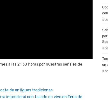
Cóc
con
5 D
Sei
par
Sec
5 D
Tor
nes a las 21:30 horas por nuestras señales de
en 
5 D
escate de antiguas tradiciones
rra impresionó con tallado en vivo en Feria de