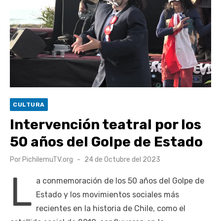
escuela comunitaria
Cóctel de Sábado: Emprendimiento y floricultura con María
Lina Fermandois y Luis Polanco
Seis comunas de O’Higgins inician la construcción
participativa del Plan Local de Restauración del Secano
Costero Nilahue
Torneo Arena Rimar 2026 definió a sus finalistas en su
CULTURA
segunda clasificatoria
Intervención teatral por los
Retrospectiva 2026 | Capítulo 03: lessons on flight – Cecilia
50 años del Golpe de Estado
Araneda
Publicado
Por
PichilemuTV.org
24 de Octubre del 2023
el
L
a conmemoración de los 50 años del Golpe de
Estado y los movimientos sociales más
recientes en la historia de Chile, como el