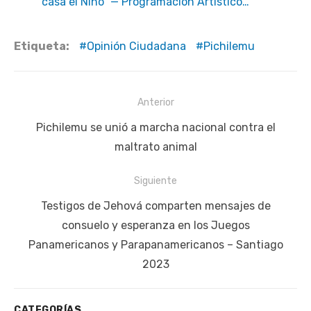
casa el Niño” — Programación Artístico…
Etiqueta:
Opinión Ciudadana
Pichilemu
Navegación
Anterior
de
Publicación
Pichilemu se unió a marcha nacional contra el
entradas
anterior:
maltrato animal
Siguiente
Siguiente
Testigos de Jehová comparten mensajes de
publicación:
consuelo y esperanza en los Juegos
Panamericanos y Parapanamericanos – Santiago
2023
CATEGORÍAS