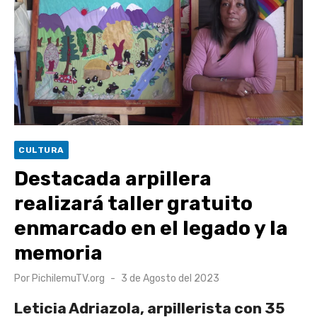
escuela comunitaria
Cóctel de Sábado: Emprendimiento y floricultura con María
Lina Fermandois y Luis Polanco
Seis comunas de O’Higgins inician la construcción
participativa del Plan Local de Restauración del Secano
Costero Nilahue
Torneo Arena Rimar 2026 definió a sus finalistas en su
CULTURA
segunda clasificatoria
Destacada arpillera
Retrospectiva 2026 | Capítulo 03: lessons on flight – Cecilia
realizará taller gratuito
Araneda
enmarcado en el legado y la
memoria
Publicado
Por
PichilemuTV.org
3 de Agosto del 2023
el
Leticia Adriazola, arpillerista con 35