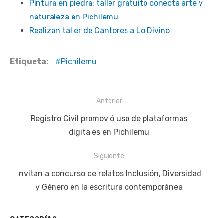
Pintura en piedra: taller gratuito conecta arte y
naturaleza en Pichilemu
Realizan taller de Cantores a Lo Divino
Etiqueta:
Pichilemu
Navegación
Anterior
de
Publicación
Registro Civil promovió uso de plataformas
entradas
anterior:
digitales en Pichilemu
Siguiente
Siguiente
Invitan a concurso de relatos Inclusión, Diversidad
publicación:
y Género en la escritura contemporánea