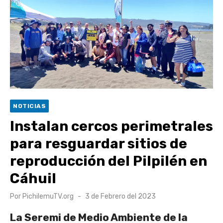
Torneo Arena Rimar 2026 definió a sus finalistas en su
segunda clasificatoria
Retrospectiva 2026 | Capítulo 03: lessons on flight – Cecilia
Araneda
Cantor Popular Raúl Acevedo celebra 50 años de carrera en
Pichilemu
Cóctel de Sábado: Sistema frontal en Pichilemu junto al
NOTICIAS
alcalde Roberto Córdova
Instalan cercos perimetrales
para resguardar sitios de
reproducción del Pilpilén en
Cáhuil
Publicado
Por
PichilemuTV.org
3 de Febrero del 2023
el
La Seremi de Medio Ambiente de la