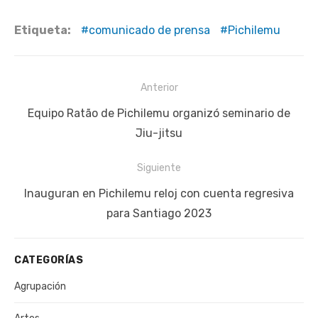
Etiqueta:
comunicado de prensa
Pichilemu
Navegación
Anterior
de
Publicación
Equipo Ratão de Pichilemu organizó seminario de
entradas
anterior:
Jiu-jitsu
Siguiente
Siguiente
Inauguran en Pichilemu reloj con cuenta regresiva
publicación:
para Santiago 2023
CATEGORÍAS
Agrupación