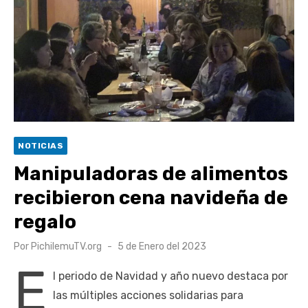
escuela comunitaria
Cóctel de Sábado: Emprendimiento y floricultura con María
Lina Fermandois y Luis Polanco
Seis comunas de O’Higgins inician la construcción
participativa del Plan Local de Restauración del Secano
Costero Nilahue
Torneo Arena Rimar 2026 definió a sus finalistas en su
NOTICIAS
segunda clasificatoria
Manipuladoras de alimentos
Retrospectiva 2026 | Capítulo 03: lessons on flight – Cecilia
recibieron cena navideña de
Araneda
regalo
Publicado
Por
PichilemuTV.org
5 de Enero del 2023
el
E
l periodo de Navidad y año nuevo destaca por
las múltiples acciones solidarias para