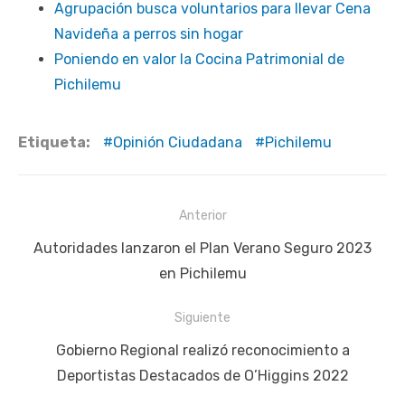
Agrupación busca voluntarios para llevar Cena
Navideña a perros sin hogar
Poniendo en valor la Cocina Patrimonial de
Pichilemu
Etiqueta:
Opinión Ciudadana
Pichilemu
Navegación
Anterior
de
Publicación
Autoridades lanzaron el Plan Verano Seguro 2023
entradas
anterior:
en Pichilemu
Siguiente
Siguiente
Gobierno Regional realizó reconocimiento a
publicación:
Deportistas Destacados de O’Higgins 2022