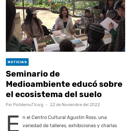
escuela comunitaria
Cóctel de Sábado: Emprendimiento y floricultura con María
Lina Fermandois y Luis Polanco
Seis comunas de O’Higgins inician la construcción
participativa del Plan Local de Restauración del Secano
Costero Nilahue
Torneo Arena Rimar 2026 definió a sus finalistas en su
NOTICIAS
segunda clasificatoria
Seminario de
Retrospectiva 2026 | Capítulo 03: lessons on flight – Cecilia
Medioambiente educó sobre
Araneda
el ecosistema del suelo
Publicado
Por
PichilemuTV.org
22 de Noviembre del 2022
el
E
n el Centro Cultural Agustín Ross, una
variedad de talleres, exhibiciones y charlas