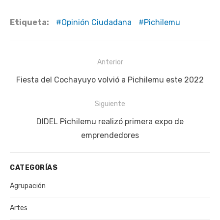
Etiqueta:
Opinión Ciudadana
Pichilemu
Navegación
Anterior
de
Publicación
Fiesta del Cochayuyo volvió a Pichilemu este 2022
entradas
anterior:
Siguiente
Siguiente
DIDEL Pichilemu realizó primera expo de
publicación:
emprendedores
CATEGORÍAS
Agrupación
Artes