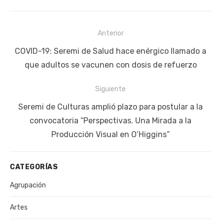
Navegación
Anterior
de
Publicación
COVID-19: Seremi de Salud hace enérgico llamado a
entradas
anterior:
que adultos se vacunen con dosis de refuerzo
Siguiente
Siguiente
Seremi de Culturas amplió plazo para postular a la
publicación:
convocatoria “Perspectivas. Una Mirada a la
Producción Visual en O’Higgins”
CATEGORÍAS
Agrupación
Artes