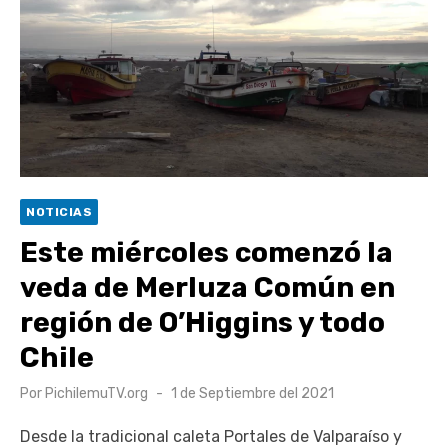
escuela comunitaria
Cóctel de Sábado: Emprendimiento y floricultura con María
Lina Fermandois y Luis Polanco
Seis comunas de O’Higgins inician la construcción
participativa del Plan Local de Restauración del Secano
Costero Nilahue
Torneo Arena Rimar 2026 definió a sus finalistas en su
NOTICIAS
segunda clasificatoria
Este miércoles comenzó la
Retrospectiva 2026 | Capítulo 03: lessons on flight – Cecilia
veda de Merluza Común en
Araneda
región de O’Higgins y todo
Chile
Publicado
Por
PichilemuTV.org
1 de Septiembre del 2021
el
Desde la tradicional caleta Portales de Valparaíso y